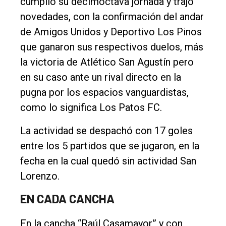
cumplió su decimoctava jornada y trajo
Entrevistas
novedades, con la confirmación del andar
Rural
de Amigos Unidos y Deportivo Los Pinos
Deportes
que ganaron sus respectivos duelos, más
la victoria de Atlético San Agustín pero
Fúnebres
en su caso ante un rival directo en la
Edición
pugna por los espacios vanguardistas,
Empresa
como lo significa Los Patos FC.
Nosotros
La actividad se despachó con 17 goles
Contacto
entre los 5 partidos que se jugaron, en la
fecha en la cual quedó sin actividad San
Lorenzo.
EN CADA CANCHA
En la cancha “Raúl Casamayor” y con