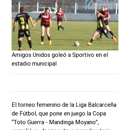
El
único
DIARIO
de
Balcarce
Amigos Unidos goleó a Sportivo en el
estadio municipal
Inicio
Tendencia
Int.
General
El torneo femenino de la Liga Balcarceña
Política
de Fútbol, que pone en juego la Copa
“Toto Guerra - Mandinga Moyano”,
Cultura