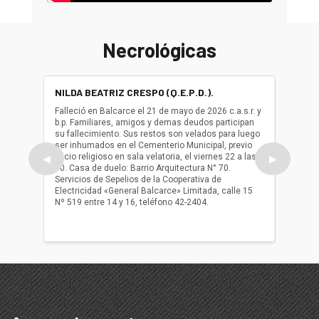
Necrológicas
NILDA BEATRIZ CRESPO (Q.E.P.D.).
ALBER
(Q.E.P.
Falleció en Balcarce el 21 de mayo de 2026 c.a.s.r. y
b.p. Familiares, amigos y demas deudos participan
Falleció
su fallecimiento. Sus restos son velados para luego
b.p. Fa
ser inhumados en el Cementerio Municipal, previo
su fall
oficio religioso en sala velatoria, el viernes 22 a las
ser inh
◀
▶
10. Casa de duelo: Barrio Arquitectura N° 70.
oficio r
Servicios de Sepelios de la Cooperativa de
las 17.
Electricidad «General Balcarce» Limitada, calle 15
Sepelios
Nº 519 entre 14 y 16, teléfono 42-2404.
Balcarce
teléfon