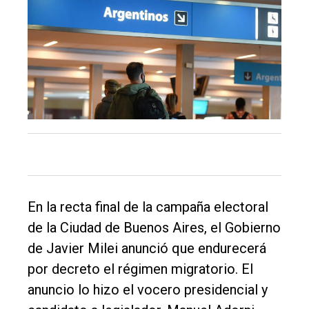
El
único
DIARIO
de
Balcarce
Inicio
Tendencia
En la recta final de la campaña electoral
Int.
de la Ciudad de Buenos Aires, el Gobierno
General
de Javier Milei anunció que endurecerá
Política
por decreto el régimen migratorio. El
Cultura
anuncio lo hizo el vocero presidencial y