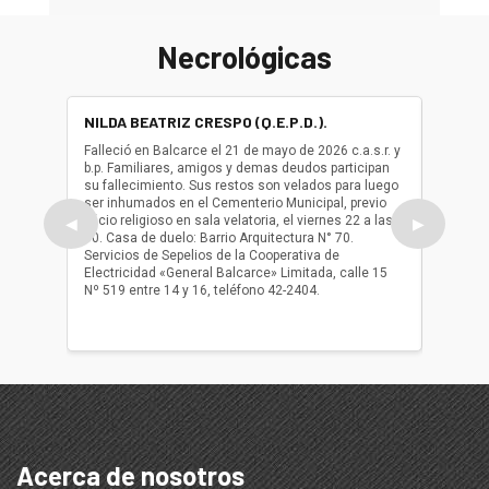
Necrológicas
NILDA BEATRIZ CRESPO (Q.E.P.D.).
ALBER
(Q.E.P.
Falleció en Balcarce el 21 de mayo de 2026 c.a.s.r. y
b.p. Familiares, amigos y demas deudos participan
Falleció
su fallecimiento. Sus restos son velados para luego
b.p. Fa
ser inhumados en el Cementerio Municipal, previo
su fall
oficio religioso en sala velatoria, el viernes 22 a las
ser inh
◀
▶
10. Casa de duelo: Barrio Arquitectura N° 70.
oficio r
Servicios de Sepelios de la Cooperativa de
las 17.
Electricidad «General Balcarce» Limitada, calle 15
Sepelios
Nº 519 entre 14 y 16, teléfono 42-2404.
Balcarce
teléfon
Acerca de nosotros