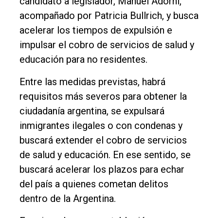
candidato a legislador, Manuel Adorni,
Entrevistas
acompañado por Patricia Bullrich, y busca
Rural
acelerar los tiempos de expulsión e
Deportes
impulsar el cobro de servicios de salud y
educación para no residentes.
Fúnebres
Edición
Entre las medidas previstas, habrá
Empresa
requisitos más severos para obtener la
ciudadanía argentina, se expulsará
Nosotros
inmigrantes ilegales o con condenas y
Contacto
buscará extender el cobro de servicios
de salud y educación. En ese sentido, se
buscará acelerar los plazos para echar
del país a quienes cometan delitos
dentro de la Argentina.