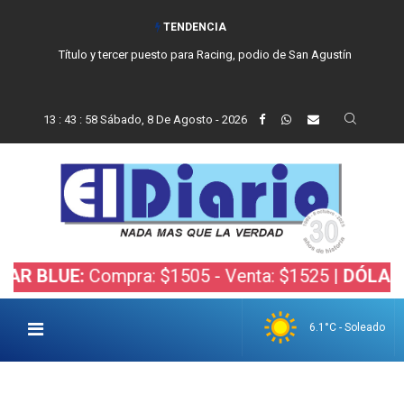
TENDENCIA
Título y tercer puesto para Racing, podio de San Agustín
13
:
43
:
59
Sábado, 8 De Agosto - 2026
UE:
Compra: $1505 - Venta: $1525 |
DÓLAR BOLSA
6.1°C - Soleado