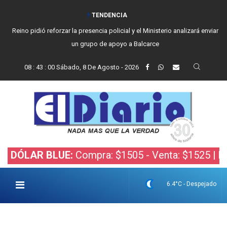
TENDENCIA
Reino pidió reforzar la presencia policial y el Ministerio analizará enviar
un grupo de apoyo a Balcarce
08
:
43
:
01
Sábado, 8 De Agosto - 2026
AR BLUE:
Compra: $1505 - Venta: $1525 |
DÓLAR B
6.4°C - Despejado