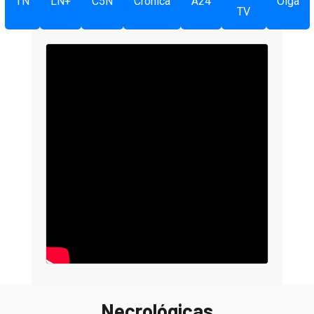
TN
LN+
C5N
Crónica
A24
Olga
TV
Necrológicas