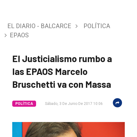
EL DIARIO - BALCARCE
POLÍTICA
EPAOS
El Justicialismo rumbo a
las EPAOS Marcelo
Bruschetti va con Massa
POLÍTICA
Sábado, 3 De Junio De 2017 10:06
El
único
DIARIO
de