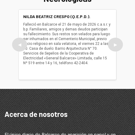
NILDA BEATRIZ CRESPO (Q.E.P.D.).
ALBER
(Q.E.P.
Falleció en Balcarce el 21 de mayo de 2026 c.a.s.r. y
b.p. Familiares, amigos y demas deudos participan
Falleció
su fallecimiento. Sus restos son velados para luego
b.p. Fa
ser inhumados en el Cementerio Municipal, previo
su fall
oficio religioso en sala velatoria, el viernes 22 a las
ser inh
◀
▶
10. Casa de duelo: Barrio Arquitectura N° 70.
oficio r
Servicios de Sepelios de la Cooperativa de
las 17.
Electricidad «General Balcarce» Limitada, calle 15
Sepelios
Nº 519 entre 14 y 16, teléfono 42-2404.
Balcarce
teléfon
Acerca de nosotros
El único diario de Balcarce de aparición en papel y en