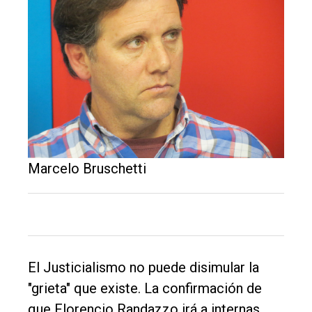
Balcarce
Inicio
Tendencia
Int.
General
Política
Marcelo Bruschetti
Cultura
Entrevistas
Rural
Deportes
El Justicialismo no puede disimular la
"grieta" que existe. La confirmación de
Fúnebres
que Florencio Randazzo irá a internas