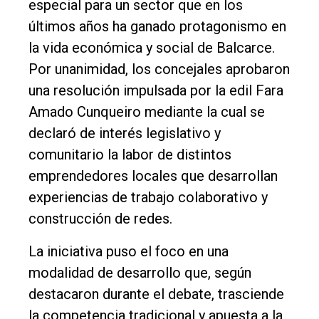
especial para un sector que en los
últimos años ha ganado protagonismo en
la vida económica y social de Balcarce.
Por unanimidad, los concejales aprobaron
El
una resolución impulsada por la edil Fara
único
Amado Cunqueiro mediante la cual se
DIARIO
declaró de interés legislativo y
de
comunitario la labor de distintos
Balcarce
emprendedores locales que desarrollan
experiencias de trabajo colaborativo y
Inicio
construcción de redes.
Tendencia
La iniciativa puso el foco en una
Int.
modalidad de desarrollo que, según
General
destacaron durante el debate, trasciende
la competencia tradicional y apuesta a la
Política