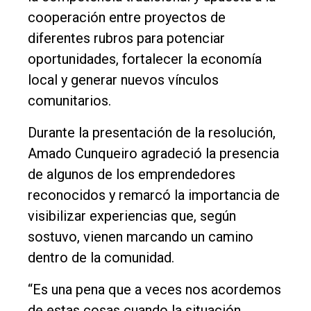
cooperación entre proyectos de
Cultura
diferentes rubros para potenciar
Entrevistas
oportunidades, fortalecer la economía
Rural
local y generar nuevos vínculos
comunitarios.
Deportes
Fúnebres
Durante la presentación de la resolución,
Amado Cunqueiro agradeció la presencia
Edición
de algunos de los emprendedores
Empresa
reconocidos y remarcó la importancia de
Nosotros
visibilizar experiencias que, según
Contacto
sostuvo, vienen marcando un camino
dentro de la comunidad.
“Es una pena que a veces nos acordemos
de estas cosas cuando la situación