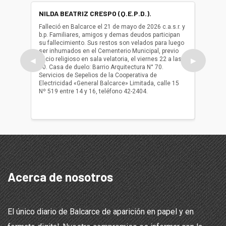
NILDA BEATRIZ CRESPO (Q.E.P.D.).
ALBER
(Q.E.P.
Falleció en Balcarce el 21 de mayo de 2026 c.a.s.r. y
b.p. Familiares, amigos y demas deudos participan
Falleció
su fallecimiento. Sus restos son velados para luego
b.p. Fa
ser inhumados en el Cementerio Municipal, previo
su fall
oficio religioso en sala velatoria, el viernes 22 a las
ser inh
◀
▶
10. Casa de duelo: Barrio Arquitectura N° 70.
oficio r
Servicios de Sepelios de la Cooperativa de
las 17.
Electricidad «General Balcarce» Limitada, calle 15
Sepelios
Nº 519 entre 14 y 16, teléfono 42-2404.
Balcarce
teléfon
Acerca de nosotros
El único diario de Balcarce de aparición en papel y en