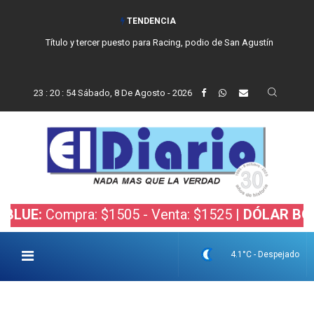
TENDENCIA
Título y tercer puesto para Racing, podio de San Agustín
23
:
20
:
56
Sábado, 8 De Agosto - 2026
mpra: $1505 - Venta: $1525 |
DÓLAR BOLSA:
Compr
4.1°C - Despejado