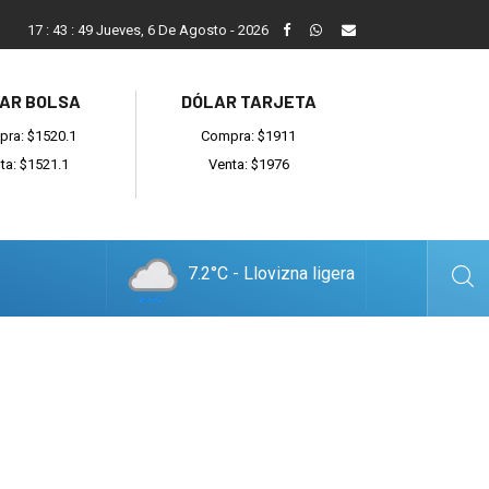
Balcarce cayó en el debut ante General Madariaga
17
:
43
:
50
Jueves, 6 De Agosto - 2026
AR BOLSA
DÓLAR TARJETA
ra: $1520.1
Compra: $1911
ta: $1521.1
Venta: $1976
7.2°C - Llovizna ligera