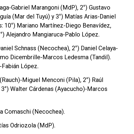
iaga-Gabriel Marangoni (MdP), 2°) Gustavo
guía (Mar del Tuyú) y 3°) Matías Arias-Daniel
: 10°) Mariano Martínez-Diego Benavídez,
°) Alejandro Mangiaruca-Pablo López.
niel Schnass (Necochea), 2°) Daniel Celaya-
lermo Dicembrille-Marcos Ledesma (Tandil).
-Fabián López.
Rauch)-Miguel Menconi (Pila), 2°) Raúl
 y 3°) Walter Cárdenas (Ayacucho)-Marcos
ana Comaschi (Necochea).
tías Odriozola (MdP).