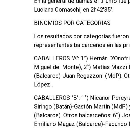
En la general de damas el triunfo fue
Luciana Comaschi, en 2h42'35".
BINOMIOS POR CATEGORIAS
Los resultados por categorías fueron 
representantes balcarceños en las pr
CABALLEROS "A": 1°) Hernán D'Onofri
Miguel del Monte), 2°) Matías Mazzill
(Balcarce)-Juan Regazzoni (MdP). Ot
López .
CABALLEROS "B": 1°) Nicanor Pereyra-
Siringo (Batán)-Gastón Martín (MdP) y
(Balcarce). Otros balcarceños: 6°) 
Emiliano Magaz (Balcarce)-Facundo 