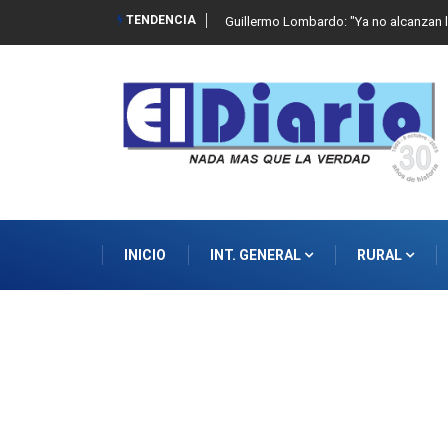
TENDENCIA
 de abuso sexual infantil
Guillermo Lombardo: "Ya no alcanzan l
INICIO
INT. GENERAL
RURAL