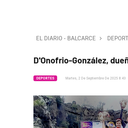
Tendencia
Int.
General
EL DIARIO - BALCARCE
DEPOR
Política
Cultura
D'Onofrio-González, due
Entrevistas
Rural
DEPORTES
Martes, 2 De Septiembre De 2025 8:43
Deportes
Fúnebres
Edición
Empresa
Nosotros