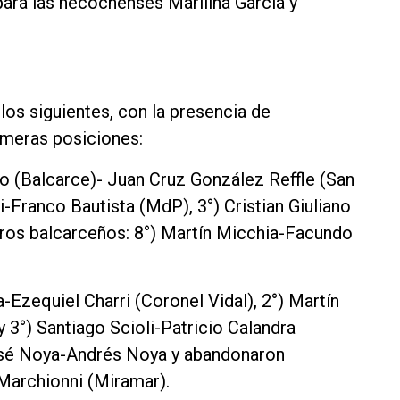
 para las necochenses Marilina García y
los siguientes, con la presencia de
imeras posiciones:
o (Balcarce)- Juan Cruz González Reffle (San
i-Franco Bautista (MdP), 3°) Cristian Giuliano
ros balcarceños: 8°) Martín Micchia-Facundo
Ezequiel Charri (Coronel Vidal), 2°) Martín
 3°) Santiago Scioli-Patricio Calandra
José Noya-Andrés Noya y abandonaron
Marchionni (Miramar).