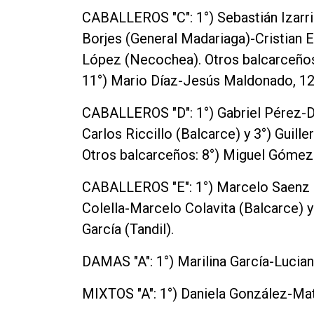
CABALLEROS "C": 1°) Sebastián Izarr
Borjes (General Madariaga)-Cristian E
López (Necochea). Otros balcarceños
11°) Mario Díaz-Jesús Maldonado, 12
CABALLEROS "D": 1°) Gabriel Pérez-Da
Carlos Riccillo (Balcarce) y 3°) Guil
Otros balcarceños: 8°) Miguel Gómez
CABALLEROS "E": 1°) Marcelo Saenz (
Colella-Marcelo Colavita (Balcarce)
García (Tandil).
DAMAS "A": 1°) Marilina García-Luci
MIXTOS "A": 1°) Daniela González-Ma