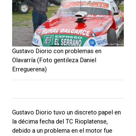
El
único
Gustavo Diorio con problemas en
DIARIO
Olavarría (Foto gentileza Daniel
de
Erreguerena)
Balcarce
Inicio
Tendencia
Gustavo Diorio tuvo un discreto papel en
Int.
la décima fecha del TC Rioplatense,
General
debido a un problema en el motor fue
Política