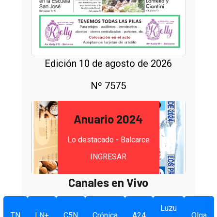
Edición 10 de agosto de 2026
Nº 7575
Anuario 2024
Lo destacado - Balcarce
INGRESAR
Canales en Vivo
Luzu
TN
LN+
C5N
Crónica
A24
Olga