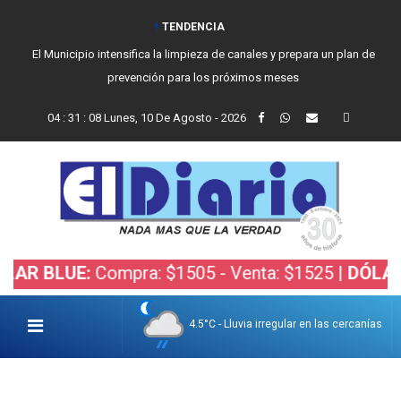
TENDENCIA
El Municipio intensifica la limpieza de canales y prepara un plan de
prevención para los próximos meses
04
:
31
:
09
Lunes, 10 De Agosto - 2026
LUE:
Compra: $1505 - Venta: $1525 |
DÓLAR BOLS
4.5°C - Lluvia irregular en las cercanías