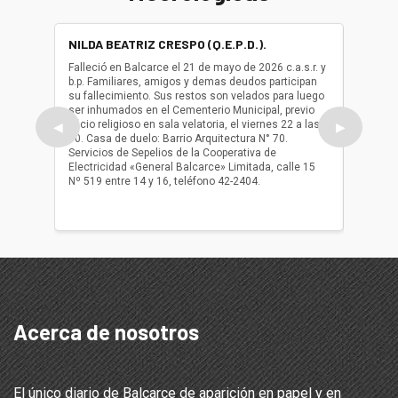
NILDA BEATRIZ CRESPO (Q.E.P.D.).
ALBER
(Q.E.P.
Falleció en Balcarce el 21 de mayo de 2026 c.a.s.r. y
b.p. Familiares, amigos y demas deudos participan
Falleció
su fallecimiento. Sus restos son velados para luego
b.p. Fa
ser inhumados en el Cementerio Municipal, previo
su fall
oficio religioso en sala velatoria, el viernes 22 a las
ser inh
◀
▶
10. Casa de duelo: Barrio Arquitectura N° 70.
oficio r
Servicios de Sepelios de la Cooperativa de
las 17.
Electricidad «General Balcarce» Limitada, calle 15
Sepelios
Nº 519 entre 14 y 16, teléfono 42-2404.
Balcarce
teléfon
Acerca de nosotros
El único diario de Balcarce de aparición en papel y en