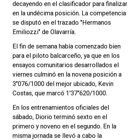
decayendo en el clasificador para finalizar
Cultura
en la undécima posición. La competencia
Entrevistas
se disputó en el trazado "Hermanos
Emiliozzi" de Olavarría.
Rural
Deportes
El fin de semana había comenzado bien
para el piloto balcarceño, ya que en los
Fúnebres
ensayos comunitarios desarrollados el
Edición
viernes culminó en la novena posición a
Empresa
3"076/1000 del mejor ubicado, Kevin
Nosotros
Costas, que marcó 1'37"620/1000.
Contacto
En los entrenamientos oficiales del
sábado, Diorio terminó sexto en el
primero y noveno en el segundo. En la
misma jornada se llevó a cabo la