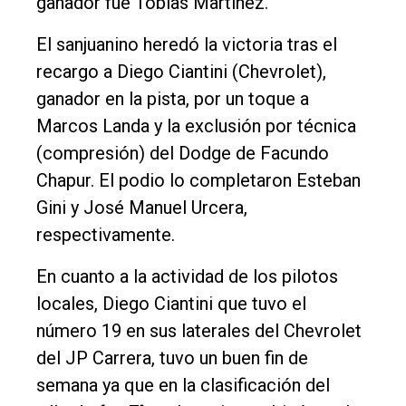
ganador fue Tobías Martínez.
Fúnebres
El sanjuanino heredó la victoria tras el
Edición
recargo a Diego Ciantini (Chevrolet),
Empresa
ganador en la pista, por un toque a
Marcos Landa y la exclusión por técnica
Nosotros
(compresión) del Dodge de Facundo
Contacto
Chapur. El podio lo completaron Esteban
Gini y José Manuel Urcera,
respectivamente.
En cuanto a la actividad de los pilotos
locales, Diego Ciantini que tuvo el
número 19 en sus laterales del Chevrolet
del JP Carrera, tuvo un buen fin de
semana ya que en la clasificación del