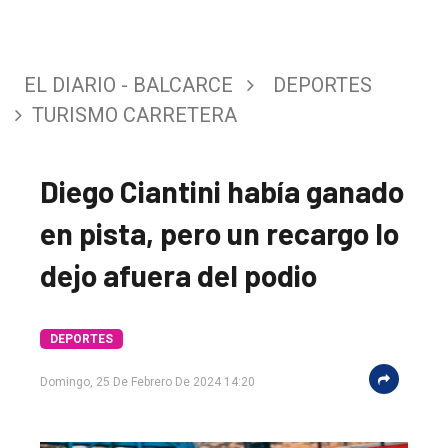
EL DIARIO - BALCARCE
DEPORTES
TURISMO CARRETERA
Diego Ciantini había ganado
en pista, pero un recargo lo
dejo afuera del podio
DEPORTES
Domingo, 25 De Febrero De 2024 14:20
El