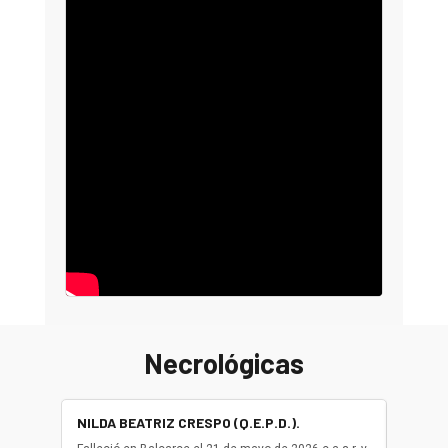
Necrológicas
NILDA BEATRIZ CRESPO (Q.E.P.D.).
ALBER
(Q.E.P.