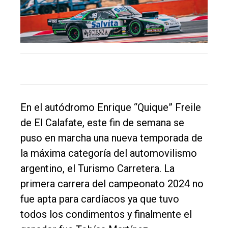
único
DIARIO
de
Balcarce
Inicio
Tendencia
En el autódromo Enrique “Quique” Freile
Int.
de El Calafate, este fin de semana se
General
puso en marcha una nueva temporada de
Política
la máxima categoría del automovilismo
argentino, el Turismo Carretera. La
Cultura
primera carrera del campeonato 2024 no
Entrevistas
fue apta para cardíacos ya que tuvo
Rural
todos los condimentos y finalmente el
Deportes