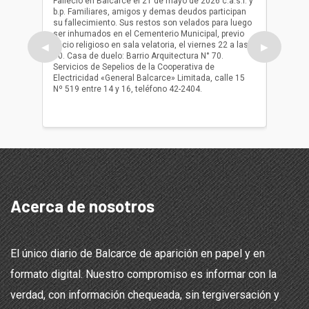
Falleció en Balcarce el 21 de mayo de 2026 c.a.s.r. y
b.p. Familiares, amigos y demas deudos participan
Falleció
su fallecimiento. Sus restos son velados para luego
b.p. Fa
ser inhumados en el Cementerio Municipal, previo
su fall
oficio religioso en sala velatoria, el viernes 22 a las
ser inh
◀
▶
10. Casa de duelo: Barrio Arquitectura N° 70.
oficio r
Servicios de Sepelios de la Cooperativa de
las 17.
Electricidad «General Balcarce» Limitada, calle 15
Sepelios
Nº 519 entre 14 y 16, teléfono 42-2404.
Balcarce
teléfon
Acerca de nosotros
El único diario de Balcarce de aparición en papel y en
formato digital. Nuestro compromiso es informar con la
verdad, con información chequeada, sin tergiversación y