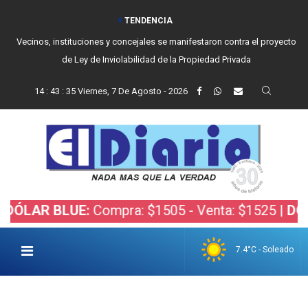
TENDENCIA
Vecinos, instituciones y concejales se manifestaron contra el proyecto
de Ley de Inviolabilidad de la Propiedad Privada
14
:
43
:
36
Viernes, 7 De Agosto - 2026
R BLUE:
Compra: $1505 - Venta: $1525 |
DÓLAR B
7.4°C - Soleado