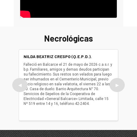
Necrológicas
NILDA BEATRIZ CRESPO (Q.E.P.D.).
ALBER
(Q.E.P.
Falleció en Balcarce el 21 de mayo de 2026 c.a.s.r. y
b.p. Familiares, amigos y demas deudos participan
Falleció
su fallecimiento. Sus restos son velados para luego
b.p. Fa
ser inhumados en el Cementerio Municipal, previo
su fall
oficio religioso en sala velatoria, el viernes 22 a las
ser inh
◀
▶
10. Casa de duelo: Barrio Arquitectura N° 70.
oficio r
Servicios de Sepelios de la Cooperativa de
las 17.
Electricidad «General Balcarce» Limitada, calle 15
Sepelios
Nº 519 entre 14 y 16, teléfono 42-2404.
Balcarce
teléfon