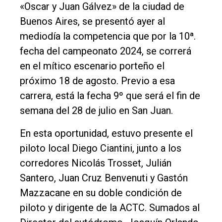
«Oscar y Juan Gálvez» de la ciudad de
Buenos Aires, se presentó ayer al
mediodía la competencia que por la 10ª.
fecha del campeonato 2024, se correrá
El
en el mítico escenario porteño el
único
próximo 18 de agosto. Previo a esa
DIARIO
carrera, está la fecha 9º que será el fin de
de
semana del 28 de julio en San Juan.
Balcarce
En esta oportunidad, estuvo presente el
piloto local Diego Ciantini, junto a los
Inicio
corredores Nicolás Trosset, Julián
Tendencia
Santero, Juan Cruz Benvenuti y Gastón
Int.
Mazzacane en su doble condición de
General
piloto y dirigente de la ACTC. Sumados al