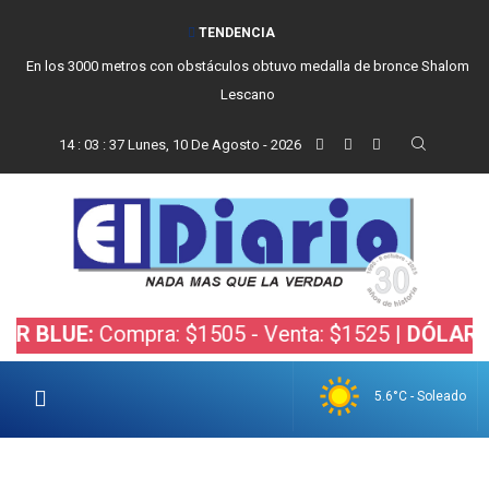
TENDENCIA
En los 3000 metros con obstáculos obtuvo medalla de bronce Shalom
Lescano
14
:
03
:
38
Lunes, 10 De Agosto - 2026
E:
Compra: $1505 - Venta: $1525 |
DÓLAR BOLSA:
5.6°C - Soleado