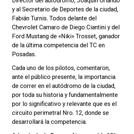
Política
Director del autódromo, Joaquín Orlando
y al Secretario de Deportes de la ciudad,
Cultura
Fabián Turnis. Todos delante del
Entrevistas
Chevrolet Camaro de Diego Ciantini y del
Rural
Ford Mustang de «Niki» Trosset, ganador
de la última competencia del TC en
Deportes
Posadas.
Fúnebres
Cada uno de los pilotos, comentaron,
Edición
ante el público presente, la importancia
Empresa
de correr en el autódromo de la ciudad,
Nosotros
por toda su historia y fundamentalmente
Contacto
por lo significativo y relevante que es el
circuito perimetral Nro. 12, donde se
desarrollará la competencia.