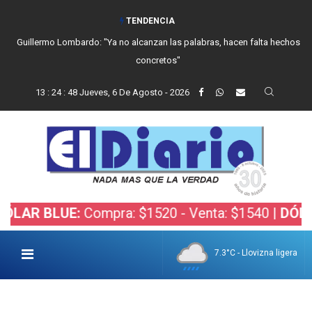
TENDENCIA
Guillermo Lombardo: "Ya no alcanzan las palabras, hacen falta hechos
concretos"
13
:
24
:
49
Jueves, 6 De Agosto - 2026
 BLUE:
Compra: $1520 - Venta: $1540 |
DÓLAR BO
7.3°C - Llovizna ligera