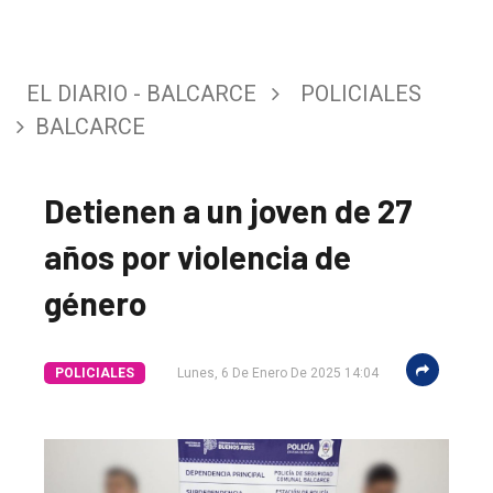
EL DIARIO - BALCARCE
POLICIALES
BALCARCE
Detienen a un joven de 27
años por violencia de
género
El
POLICIALES
Lunes, 6 De Enero De 2025 14:04
único
DIARIO
de
Balcarce