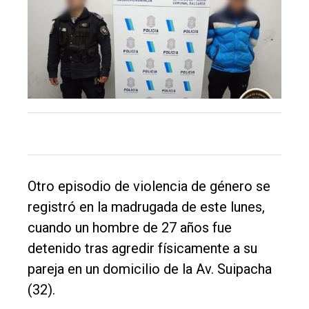
Inicio
Tendencia
Int.
General
Política
Cultura
Entrevistas
Otro episodio de violencia de género se
registró en la madrugada de este lunes,
Rural
cuando un hombre de 27 años fue
Deportes
detenido tras agredir físicamente a su
Fúnebres
pareja en un domicilio de la Av. Suipacha
Edición
(32).
Empresa