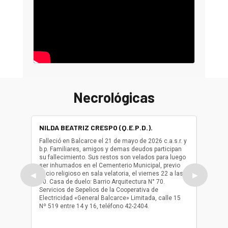
Necrológicas
NILDA BEATRIZ CRESPO (Q.E.P.D.).
ALBER
(Q.E.P.
Falleció en Balcarce el 21 de mayo de 2026 c.a.s.r. y
b.p. Familiares, amigos y demas deudos participan
Falleció
su fallecimiento. Sus restos son velados para luego
b.p. Fa
ser inhumados en el Cementerio Municipal, previo
su fall
oficio religioso en sala velatoria, el viernes 22 a las
ser inh
◀
▶
10. Casa de duelo: Barrio Arquitectura N° 70.
oficio r
Servicios de Sepelios de la Cooperativa de
las 17.
Electricidad «General Balcarce» Limitada, calle 15
Sepelios
Nº 519 entre 14 y 16, teléfono 42-2404.
Balcarce
teléfon