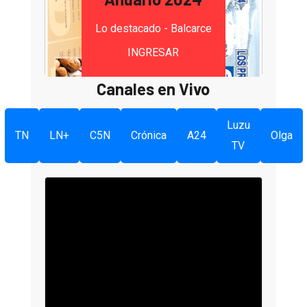
Lo destacado - Balcarce
INGRESAR
Canales en Vivo
Luzu
TN
LN+
C5N
Crónica
A24
Olga
TV