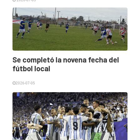
Se completó la novena fecha del
El
fútbol local
único
DIARIO
2026-07-05
de
Balcarce
Inicio
Tendencia