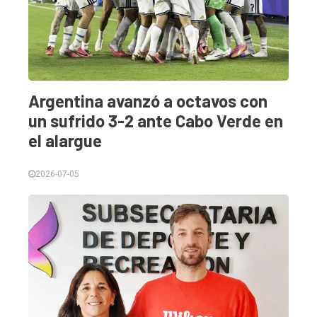
Int.
General
Política
Cultura
Argentina avanzó a octavos con
Entrevistas
un sufrido 3-2 ante Cabo Verde en
el alargue
Rural
Deportes
2026-07-05
Fúnebres
Edición
Empresa
Nosotros
Contacto