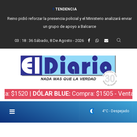
TENDENCIA
Vecinos, instituciones y concejales se manifestaron contra el proyecto
de Ley de Inviolabilidad de la Propiedad Privada
03
:
18
:
37
Sábado, 8 De Agosto - 2026
1520 |
DÓLAR BLUE:
Compra: $1505 - Venta: $1525
4°C - Despejado