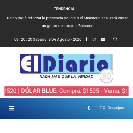
TENDENCIA
Vecinos, instituciones y concejales se manifestaron contra el proyecto
de Ley de Inviolabilidad de la Propiedad Privada
03
:
20
:
21
Sábado, 8 De Agosto - 2026
|
DÓLAR BLUE:
Compra: $1505 - Venta: $1525 |
DÓ
4°C - Despejado