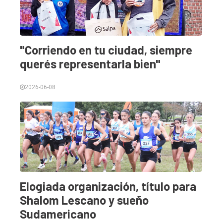
Int.
General
Política
"Corriendo en tu ciudad, siempre
Cultura
querés representarla bien"
Entrevistas
2026-06-08
Rural
Deportes
Fúnebres
Edición
Empresa
Nosotros
Elogiada organización, título para
Shalom Lescano y sueño
Contacto
Sudamericano