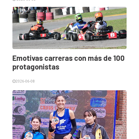
Emotivas carreras con más de 100
El
protagonistas
único
DIARIO
2026-06-08
de
Balcarce
Inicio
Tendencia