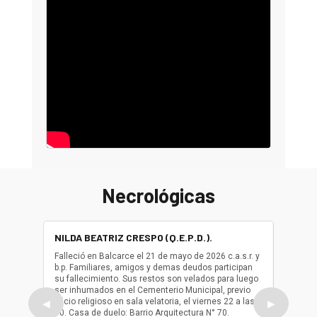
Necrológicas
NILDA BEATRIZ CRESPO (Q.E.P.D.).
ALBER
(Q.E.P.
Falleció en Balcarce el 21 de mayo de 2026 c.a.s.r. y
b.p. Familiares, amigos y demas deudos participan
Falleció
su fallecimiento. Sus restos son velados para luego
b.p. Fa
ser inhumados en el Cementerio Municipal, previo
su fall
oficio religioso en sala velatoria, el viernes 22 a las
ser inh
◀
▶
10. Casa de duelo: Barrio Arquitectura N° 70.
oficio r