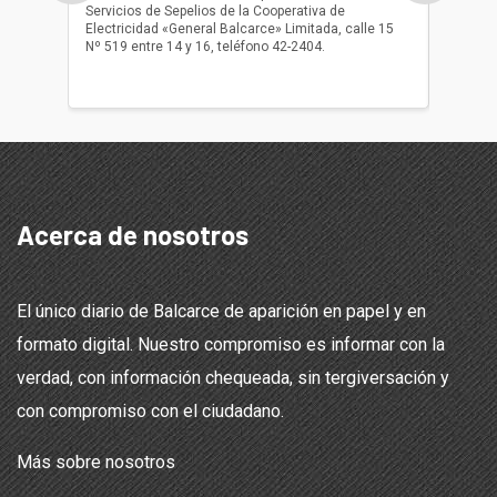
Servicios de Sepelios de la Cooperativa de
las 17.
Electricidad «General Balcarce» Limitada, calle 15
Sepelios
Nº 519 entre 14 y 16, teléfono 42-2404.
Balcarce
teléfon
Acerca de nosotros
El único diario de Balcarce de aparición en papel y en
formato digital. Nuestro compromiso es informar con la
verdad, con información chequeada, sin tergiversación y
con compromiso con el ciudadano.
Más sobre nosotros