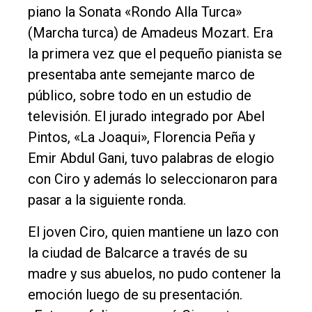
piano la Sonata «Rondo Alla Turca»
Entrevistas
(Marcha turca) de Amadeus Mozart. Era
Rural
la primera vez que el pequeño pianista se
presentaba ante semejante marco de
Deportes
público, sobre todo en un estudio de
Fúnebres
televisión. El jurado integrado por Abel
Edición
Pintos, «La Joaqui», Florencia Peña y
Empresa
Emir Abdul Gani, tuvo palabras de elogio
Nosotros
con Ciro y además lo seleccionaron para
pasar a la siguiente ronda.
Contacto
El joven Ciro, quien mantiene un lazo con
la ciudad de Balcarce a través de su
madre y sus abuelos, no pudo contener la
emoción luego de su presentación.