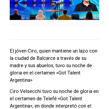
El
único
DIARIO
de
Balcarce
El jóven Ciro, quien mantiene un lazo con
la ciudad de Balcarce a través de su
Inicio
madre y sus abuelos, tuvo su noche de
Tendencia
gloria en el certamen «Got Talent
Argentina»
Int.
General
Ciro Velsecchi tuvo su noche de gloria en
Política
el certamen de Telefé «Got Talent
Argentina», en donde interpretó con el
Cultura