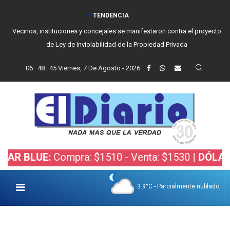
TENDENCIA
Vecinos, instituciones y concejales se manifestaron contra el proyecto
de Ley de Inviolabilidad de la Propiedad Privada
06
:
48
:
46
Viernes, 7 De Agosto - 2026
UE:
Compra: $1510 - Venta: $1530 |
DÓLAR BOLSA
3.9°C - Parcialmente nublado