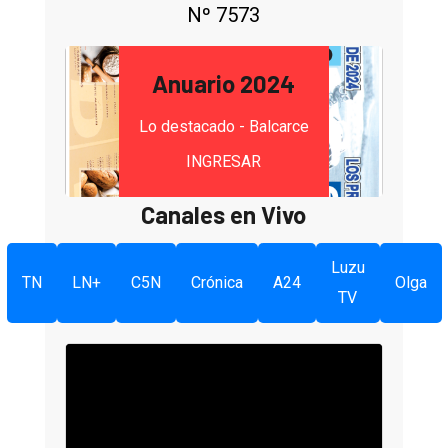
Nº 7573
Anuario 2024
Lo destacado - Balcarce
INGRESAR
Canales en Vivo
Luzu
TN
LN+
C5N
Crónica
A24
Olga
TV