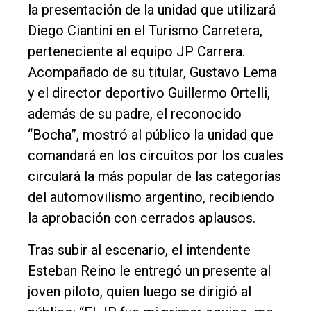
la presentación de la unidad que utilizará
Inicio
Diego Ciantini en el Turismo Carretera,
perteneciente al equipo JP Carrera.
Tendencia
Acompañado de su titular, Gustavo Lema
Int.
y el director deportivo Guillermo Ortelli,
General
además de su padre, el reconocido
Política
“Bocha”, mostró al público la unidad que
comandará en los circuitos por los cuales
Cultura
circulará la más popular de las categorías
Entrevistas
del automovilismo argentino, recibiendo
Rural
la aprobación con cerrados aplausos.
Deportes
Tras subir al escenario, el intendente
Fúnebres
Esteban Reino le entregó un presente al
Edición
joven piloto, quien luego se dirigió al
Empresa