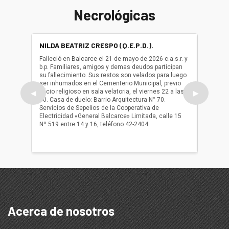
Necrológicas
NILDA BEATRIZ CRESPO (Q.E.P.D.).
ALBER
(Q.E.P.
Falleció en Balcarce el 21 de mayo de 2026 c.a.s.r. y
b.p. Familiares, amigos y demas deudos participan
Falleció
su fallecimiento. Sus restos son velados para luego
b.p. Fa
ser inhumados en el Cementerio Municipal, previo
su fall
oficio religioso en sala velatoria, el viernes 22 a las
ser inh
◀
▶
10. Casa de duelo: Barrio Arquitectura N° 70.
oficio r
Servicios de Sepelios de la Cooperativa de
las 17.
Electricidad «General Balcarce» Limitada, calle 15
Sepelios
Nº 519 entre 14 y 16, teléfono 42-2404.
Balcarce
teléfon
Acerca de nosotros