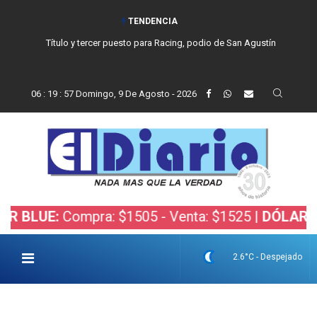
TENDENCIA
Título y tercer puesto para Racing, podio de San Agustín
06
:
19
:
58
Domingo, 9 De Agosto - 2026
:
Compra: $1505 - Venta: $1525 |
DÓLAR BOLSA:
C
2.6°C - Despejado