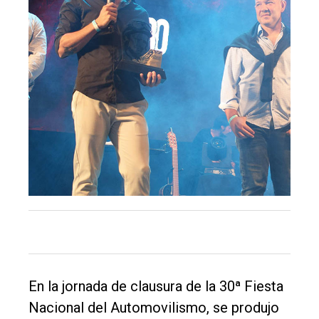
El
único
DIARIO
En la jornada de clausura de la 30ª Fiesta
de
Nacional del Automovilismo, se produjo
Balcarce