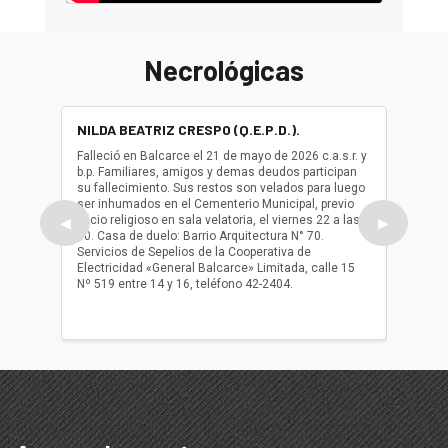
Necrológicas
NILDA BEATRIZ CRESPO (Q.E.P.D.).
ALBER
(Q.E.P.
Falleció en Balcarce el 21 de mayo de 2026 c.a.s.r. y
b.p. Familiares, amigos y demas deudos participan
Falleció
su fallecimiento. Sus restos son velados para luego
b.p. Fa
ser inhumados en el Cementerio Municipal, previo
su fall
oficio religioso en sala velatoria, el viernes 22 a las
ser inh
◀
▶
10. Casa de duelo: Barrio Arquitectura N° 70.
oficio r
Servicios de Sepelios de la Cooperativa de
las 17.
Electricidad «General Balcarce» Limitada, calle 15
Sepelios
Nº 519 entre 14 y 16, teléfono 42-2404.
Balcarce
teléfon