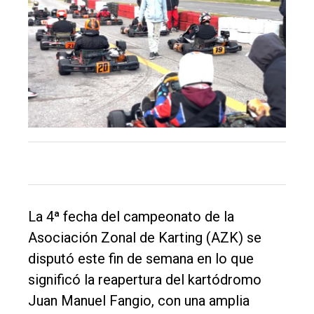
El
único
DIARIO
de
Balcarce
Inicio
Tendencia
La 4ª fecha del campeonato de la
Int.
Asociación Zonal de Karting (AZK) se
General
disputó este fin de semana en lo que
Política
significó la reapertura del kartódromo
Cultura
Juan Manuel Fangio, con una amplia