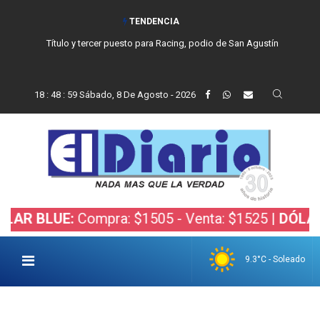
TENDENCIA
Título y tercer puesto para Racing, podio de San Agustín
18
:
49
:
00
Sábado, 8 De Agosto - 2026
LUE:
Compra: $1505 - Venta: $1525 |
DÓLAR BOLS
9.3°C - Soleado