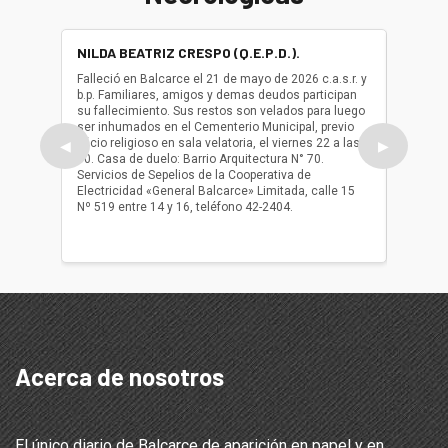
NILDA BEATRIZ CRESPO (Q.E.P.D.).
ALBER
(Q.E.P.
Falleció en Balcarce el 21 de mayo de 2026 c.a.s.r. y
b.p. Familiares, amigos y demas deudos participan
Falleció
su fallecimiento. Sus restos son velados para luego
b.p. Fa
ser inhumados en el Cementerio Municipal, previo
su fall
oficio religioso en sala velatoria, el viernes 22 a las
ser inh
◀
▶
10. Casa de duelo: Barrio Arquitectura N° 70.
oficio r
Servicios de Sepelios de la Cooperativa de
las 17.
Electricidad «General Balcarce» Limitada, calle 15
Sepelios
Nº 519 entre 14 y 16, teléfono 42-2404.
Balcarce
teléfon
Acerca de nosotros
El único diario de Balcarce de aparición en papel y en