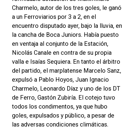
Tendencia
Charmelo, autor de los tres goles, le ganó
a un Ferroviarios por 3 a 2, en el
Int.
encuentro disputado ayer, bajo la lluvia, en
General
la cancha de Boca Juniors. Había puesto
Política
en ventaja al conjunto de la Estación,
Cultura
Nicolás Canale en contra de su propia
Entrevistas
valla e Isaías Sequiera. En tanto el árbitro
del partido, el marplatense Marcelo Sanz,
Rural
expulsó a Pablo Hoyos, Juan Ignacio
Deportes
Charmelo, Leonardo Díaz y uno de los DT
Fúnebres
de Ferro, Gastón Zubiría. El cotejo tuvo
Edición
todos los condimentos, ya que hubo
Empresa
goles, expulsados y público, a pesar de
las adversas condiciones climáticas.
Nosotros