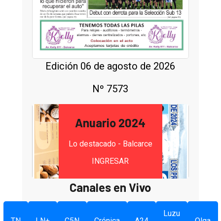
Edición 06 de agosto de 2026
Nº 7573
Anuario 2024
Lo destacado - Balcarce
INGRESAR
Canales en Vivo
Luzu
TN
LN+
C5N
Crónica
A24
Olga