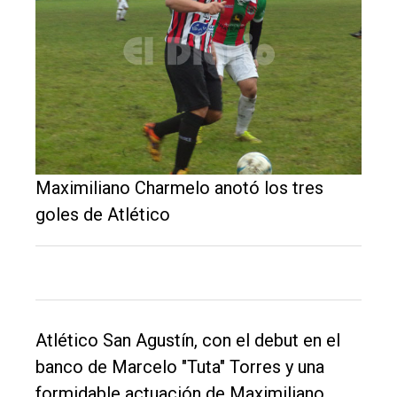
Maximiliano Charmelo anotó los tres
goles de Atlético
El
único
DIARIO
de
Balcarce
Atlético San Agustín, con el debut en el
banco de Marcelo "Tuta" Torres y una
Inicio
formidable actuación de Maximiliano