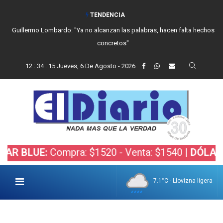
TENDENCIA
Guillermo Lombardo: "Ya no alcanzan las palabras, hacen falta hechos
concretos"
12
:
34
:
16
Jueves, 6 De Agosto - 2026
UE:
Compra: $1520 - Venta: $1540 |
DÓLAR BOLSA
7.1°C - Llovizna ligera