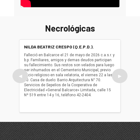
Necrológicas
NILDA BEATRIZ CRESPO (Q.E.P.D.).
ALBER
(Q.E.P.
Falleció en Balcarce el 21 de mayo de 2026 c.a.s.r. y
b.p. Familiares, amigos y demas deudos participan
Falleció
su fallecimiento. Sus restos son velados para luego
b.p. Fa
ser inhumados en el Cementerio Municipal, previo
su fall
oficio religioso en sala velatoria, el viernes 22 a las
ser inh
◀
▶
10. Casa de duelo: Barrio Arquitectura N° 70.
oficio r
Servicios de Sepelios de la Cooperativa de
las 17.
Electricidad «General Balcarce» Limitada, calle 15
Sepelios
Nº 519 entre 14 y 16, teléfono 42-2404.
Balcarce
teléfon