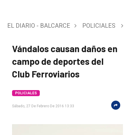
EL DIARIO - BALCARCE
POLICIALES
Vándalos causan daños en
campo de deportes del
Club Ferroviarios
El
POLICIALES
único
Sábado, 27 De Febrero De 2016 13:33
DIARIO
de
Balcarce