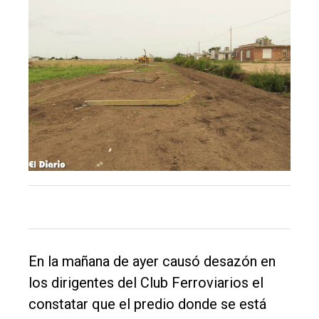
Inicio
Tendencia
Int.
General
Política
Cultura
Entrevistas
Rural
Deportes
Fúnebres
En la mañana de ayer causó desazón en
los dirigentes del Club Ferroviarios el
Edición
constatar que el predio donde se está
Empresa