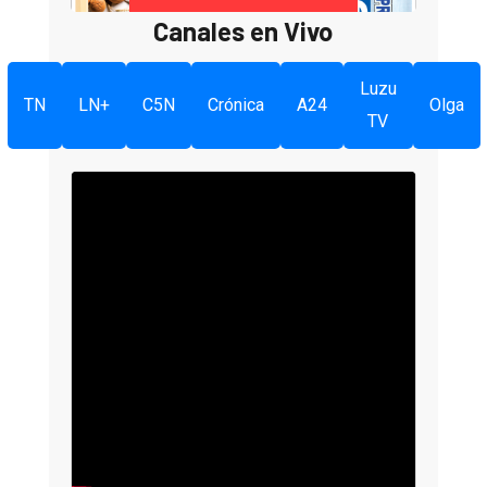
Canales en Vivo
Luzu
TN
LN+
C5N
Crónica
A24
Olga
TV