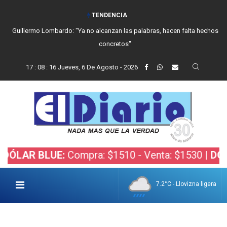
TENDENCIA
Guillermo Lombardo: "Ya no alcanzan las palabras, hacen falta hechos
concretos"
17
:
08
:
17
Jueves, 6 De Agosto - 2026
R BLUE:
Compra: $1510 - Venta: $1530 |
DÓLAR B
7.2°C - Llovizna ligera