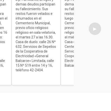
ipan
demas deudos participan
demas deudos participan
su fallecimiento. Sus
su fallecimiento. Sus
ara
restos fueron velados e
restos son velados para
en el
inhumados en el
luego ser inhumados en el
,
Cementerio Municipal,
Cementerio Municipal,
 en
previo oficio religioso
previo oficio religioso
▶
es 16
religioso en sala velatoria,
religioso en sala velatoria,
o:
el martes 27 a las 16.30.
el miércoles de 7 a 9.30.
cios
Casa de duelo: calle 26 Nº
Casa de duelo: Av.
632. Servicios de Sepelios
Centenario Nº 1840.
de la Cooperativa de
Servicios de Sepelios de la
Electricidad «General
Cooperativa de
alle
Balcarce» Limitada, calle
Electricidad «General
16,
15 Nº 519 entre 14 y 16,
Balcarce» Limitada.
teléfono 42-2404.