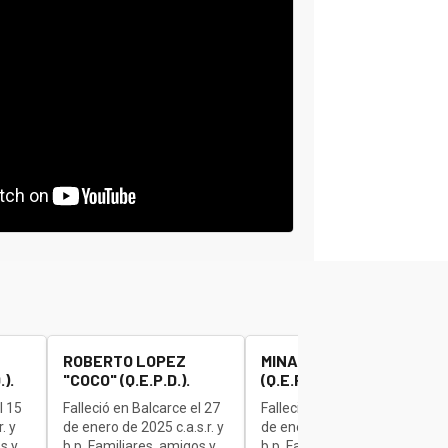
ROBERTO LOPEZ
MINAUDO JOSE "BETA"
).
"COCO" (Q.E.P.D.).
(Q.E.P.D.).
l 15
Falleció en Balcarce el 27
Falleció en Balcarce el 27
. y
de enero de 2025 c.a.s.r. y
de enero de 2025 c.a.s.r. y
s y
b.p. Familiares, amigos y
b.p. Familiares, amigos y