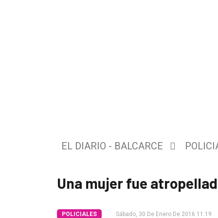
El
único
DIARIO
de
Balcarce
EL DIARIO - BALCARCE
POLICI
Inicio
Una mujer fue atropellada
Tendencia
Int.
POLICIALES
Sábado, 30 De Enero De 2016 11:19