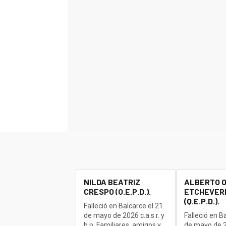
NILDA BEATRIZ
ALBERTO 
CRESPO (Q.E.P.D.).
ETCHEVERR
(Q.E.P.D.).
Falleció en Balcarce el 21
de mayo de 2026 c.a.s.r. y
Falleció en B
b.p. Familiares, amigos y
de mayo de 20