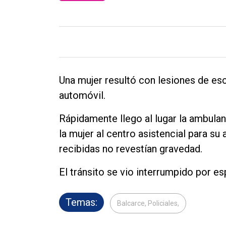
General
Política
Cultura
Entrevistas
Una mujer resultó con lesiones de es
Rural
automóvil.
Deportes
Rápidamente llego al lugar la ambulan
Fúnebres
la mujer al centro asistencial para su
Edición
recibidas no revestían gravedad.
Empresa
El tránsito se vio interrumpido por e
Nosotros
Contacto
Temas:
Balcarce, Policiales,