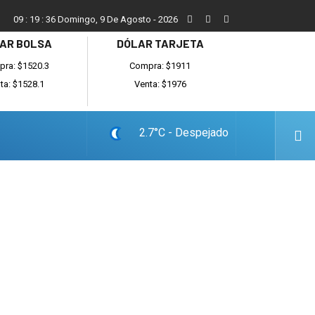
San Cayetano, el trabajo y una nueva etapa para la comunidad
09
:
19
:
37
Domingo, 9 De Agosto - 2026
AR BOLSA
DÓLAR TARJETA
ra: $1520.3
Compra: $1911
ta: $1528.1
Venta: $1976
2.7°C - Despejado