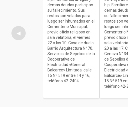
demas deudos participan
b.p. Familiar
su fallecimiento. Sus
demas deudo
restos son velados para
su fallecimie
luego ser inhumados en el
restos son v
Cementerio Municipal,
luego ser in
previo oficio religioso en
Cementerio M
◀
sala velatoria, el viernes
previo oficio 
22 a las 10. Casa de duelo:
sala velatoria
Barrio Arquitectura N° 70.
20 a las 17. 
Servicios de Sepelios de la
Génova N° 34
Cooperativa de
de Sepelios d
Electricidad «General
Cooperativa 
Balcarce» Limitada, calle
Electricidad 
15 Nº 519 entre 14 y 16,
Balcarce» Lim
teléfono 42-2404.
15 Nº 519 ent
teléfono 42-