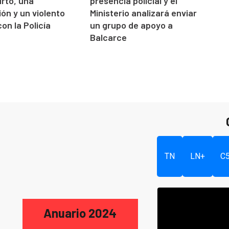
urto, una
presencia policial y el
ón y un violento
Ministerio analizará enviar
on la Policía
un grupo de apoyo a
Balcarce
TN
LN+
C
Anuario 2024