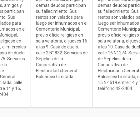
es, amigos y
demas deudos participan
demas deudos partic
s participan
su fallecimiento. Sus
su fallecimiento. Sus
nto. Sus
restos son velados para
restos son velados p
elados para
luego ser inhumados en el
luego ser inhumados 
humados en el
Cementerio Municipal,
Cementerio Municipal
unicipal,
previo oficio religioso en
previo oficio religioso
religioso en
sala velatoria, el jueves 16
sala velatoria, el juev
, el miércoles
a las 9. Casa de duelo:
a las 10. Casa de duel
Casa de duelo:
calle 2 N° 832. Servicios de
calle 16 N° 274. Servi
75. Servicios
Sepelios de la
de Sepelios de la
e la
Cooperativa de
Cooperativa de
de
Electricidad «General
Electricidad «General
«General
Balcarce» Limitada.
Balcarce» Limitada, c
itada, calle
15 Nº 519 entre 14 y 
re 14 y 16,
teléfono 42-2404.
2404.