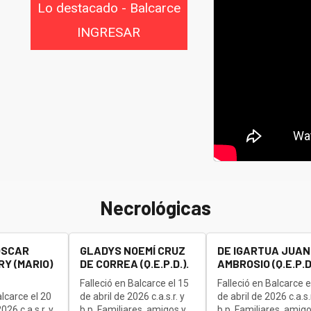
Lo destacado - Balcarce
INGRESAR
Necrológicas
OSCAR
GLADYS NOEMÍ CRUZ
DE IGARTUA JUAN
Y (MARIO)
DE CORREA (Q.E.P.D.).
AMBROSIO (Q.E.P.D.
Falleció en Balcarce el 15
Falleció en Balcarce e
alcarce el 20
de abril de 2026 c.a.s.r. y
de abril de 2026 c.a.s.r
26 c.a.s.r. y
b.p. Familiares, amigos y
b.p. Familiares, amigo