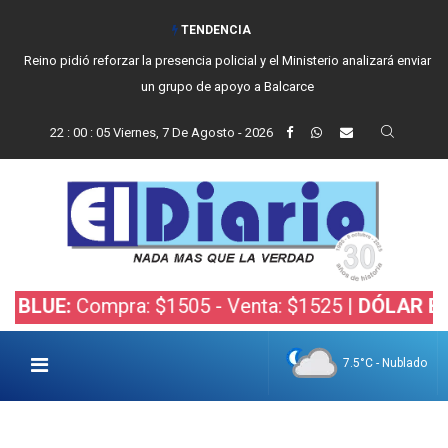
TENDENCIA
Reino pidió reforzar la presencia policial y el Ministerio analizará enviar
un grupo de apoyo a Balcarce
22
:
00
:
06
Viernes, 7 De Agosto - 2026
:
Compra: $1505 - Venta: $1525 |
DÓLAR BOLSA:
C
7.5°C - Nublado