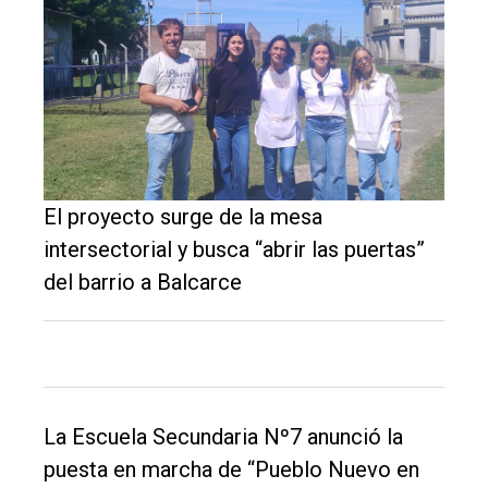
El proyecto surge de la mesa
intersectorial y busca “abrir las puertas”
del barrio a Balcarce
El
único
DIARIO
La Escuela Secundaria Nº7 anunció la
de
puesta en marcha de “Pueblo Nuevo en
Balcarce