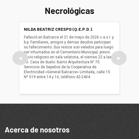
Necrológicas
NILDA BEATRIZ CRESPO (Q.E.P.D.).
ALBER
(Q.E.P.
Falleció en Balcarce el 21 de mayo de 2026 c.a.s.r. y
b.p. Familiares, amigos y demas deudos participan
Falleció
su fallecimiento. Sus restos son velados para luego
b.p. Fa
ser inhumados en el Cementerio Municipal, previo
su fall
oficio religioso en sala velatoria, el viernes 22 a las
ser inh
◀
▶
10. Casa de duelo: Barrio Arquitectura N° 70.
oficio r
Servicios de Sepelios de la Cooperativa de
las 17.
Electricidad «General Balcarce» Limitada, calle 15
Sepelios
Nº 519 entre 14 y 16, teléfono 42-2404.
Balcarce
teléfon
Acerca de nosotros