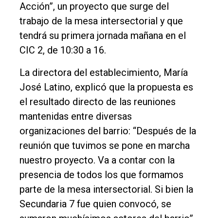
Acción”, un proyecto que surge del
trabajo de la mesa intersectorial y que
Inicio
tendrá su primera jornada mañana en el
Tendencia
CIC 2, de 10:30 a 16.
Int.
La directora del establecimiento, María
General
José Latino, explicó que la propuesta es
Política
el resultado directo de las reuniones
Cultura
mantenidas entre diversas
Entrevistas
organizaciones del barrio: “Después de la
reunión que tuvimos se pone en marcha
Rural
nuestro proyecto. Va a contar con la
Deportes
presencia de todos los que formamos
Fúnebres
parte de la mesa intersectorial. Si bien la
Edición
Secundaria 7 fue quien convocó, se
Empresa