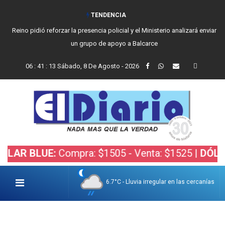
TENDENCIA
Reino pidió reforzar la presencia policial y el Ministerio analizará enviar
un grupo de apoyo a Balcarce
06
:
41
:
14
Sábado, 8 De Agosto - 2026
BLUE:
Compra: $1505 - Venta: $1525 |
DÓLAR BOL
6.7°C - Lluvia irregular en las cercanías