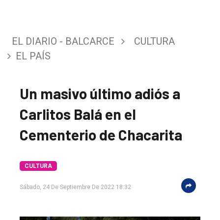
EL DIARIO - BALCARCE
CULTURA
EL PAÍS
Un masivo último adiós a
Carlitos Balá en el
Cementerio de Chacarita
CULTURA
El
Sábado, 24 De Septiembre De 2022 18:32
único
DIARIO