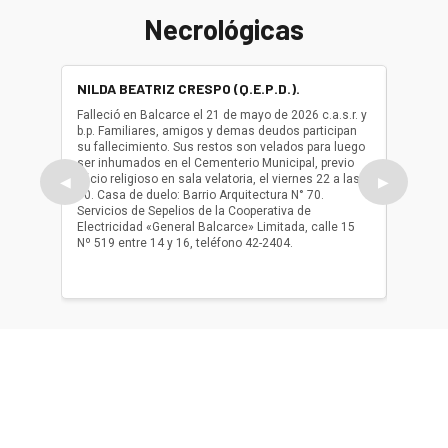
Necrológicas
NILDA BEATRIZ CRESPO (Q.E.P.D.).
ALBER
(Q.E.P.
Falleció en Balcarce el 21 de mayo de 2026 c.a.s.r. y
b.p. Familiares, amigos y demas deudos participan
Falleció
su fallecimiento. Sus restos son velados para luego
b.p. Fa
ser inhumados en el Cementerio Municipal, previo
su fall
oficio religioso en sala velatoria, el viernes 22 a las
ser inh
◀
▶
10. Casa de duelo: Barrio Arquitectura N° 70.
oficio r
Servicios de Sepelios de la Cooperativa de
las 17.
Electricidad «General Balcarce» Limitada, calle 15
Sepelios
Nº 519 entre 14 y 16, teléfono 42-2404.
Balcarce
teléfon
Acerca de nosotros