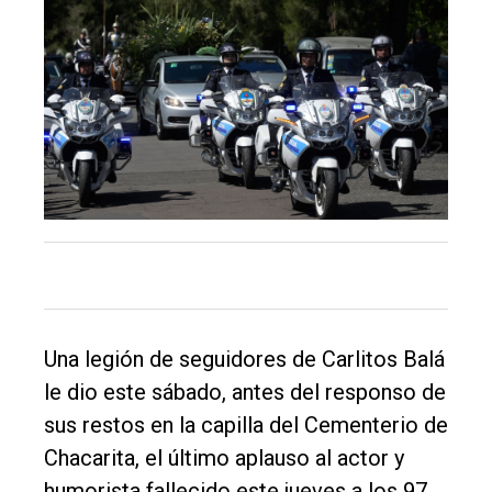
de
Balcarce
Inicio
Tendencia
Int.
General
Política
Cultura
Entrevistas
Una legión de seguidores de Carlitos Balá
Rural
le dio este sábado, antes del responso de
Deportes
sus restos en la capilla del Cementerio de
Chacarita, el último aplauso al actor y
Fúnebres
humorista fallecido este jueves a los 97