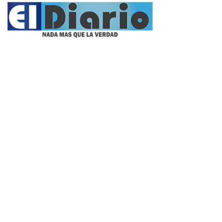
Propietario:
Imagen Balcarce SRL
Director:
José Roberto Simonetta
Número:
5624 - sábado, 8 de agosto de 2026