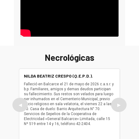
Necrológicas
NILDA BEATRIZ CRESPO (Q.E.P.D.).
ALBER
(Q.E.P.
Falleció en Balcarce el 21 de mayo de 2026 c.a.s.r. y
b.p. Familiares, amigos y demas deudos participan
Falleció
su fallecimiento. Sus restos son velados para luego
b.p. Fa
ser inhumados en el Cementerio Municipal, previo
su fall
oficio religioso en sala velatoria, el viernes 22 a las
ser inh
◀
▶
10. Casa de duelo: Barrio Arquitectura N° 70.
oficio r
Servicios de Sepelios de la Cooperativa de
las 17.
Electricidad «General Balcarce» Limitada, calle 15
Sepelios
Nº 519 entre 14 y 16, teléfono 42-2404.
Balcarce
teléfon