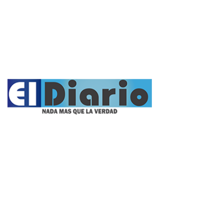
Opinión
Entrevistas
Videos
Fúnebres
Nacionales
Propietario:
Imagen Balcarce SRL
Director:
José Roberto Simonetta