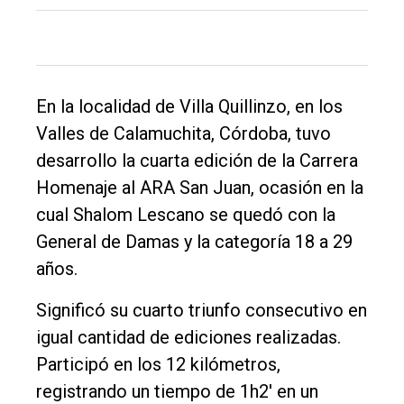
Tendencia
Int.
General
En la localidad de Villa Quillinzo, en los
Política
Valles de Calamuchita, Córdoba, tuvo
Cultura
desarrollo la cuarta edición de la Carrera
Entrevistas
Homenaje al ARA San Juan, ocasión en la
Rural
cual Shalom Lescano se quedó con la
General de Damas y la categoría 18 a 29
Deportes
años.
Fúnebres
Significó su cuarto triunfo consecutivo en
Edición
igual cantidad de ediciones realizadas.
Empresa
Participó en los 12 kilómetros,
Nosotros
registrando un tiempo de 1h2' en un