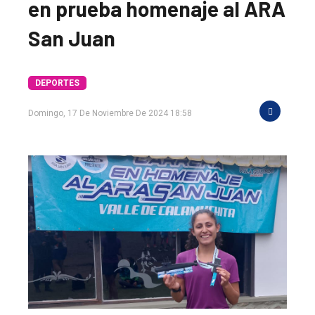
en prueba homenaje al ARA
San Juan
DEPORTES
Domingo, 17 De Noviembre De 2024 18:58
El
único
DIARIO
de
Balcarce
Inicio