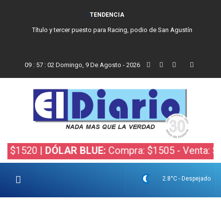
TENDENCIA
Título y tercer puesto para Racing, podio de San Agustín
09
:
57
:
03
Domingo, 9 De Agosto - 2026
1520 |
DÓLAR BLUE:
Compra: $1505 - Venta: $1525
2.8°C - Despejado