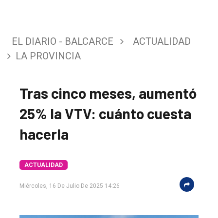
EL DIARIO - BALCARCE
ACTUALIDAD
LA PROVINCIA
Tras cinco meses, aumentó
25% la VTV: cuánto cuesta
hacerla
El
ACTUALIDAD
único
DIARIO
Miércoles, 16 De Julio De 2025 14:26
de
Balcarce