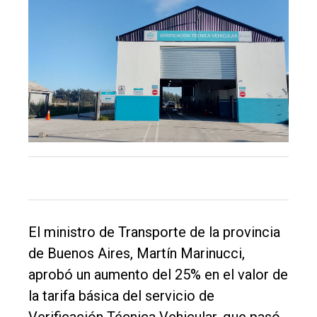
Inicio
Tendencia
Int.
General
Política
Cultura
Entrevistas
Rural
El ministro de Transporte de la provincia
Deportes
de Buenos Aires, Martín Marinucci,
Fúnebres
aprobó un aumento del 25% en el valor de
la tarifa básica del servicio de
Edición
Verificación Técnica Vehicular, que pasó