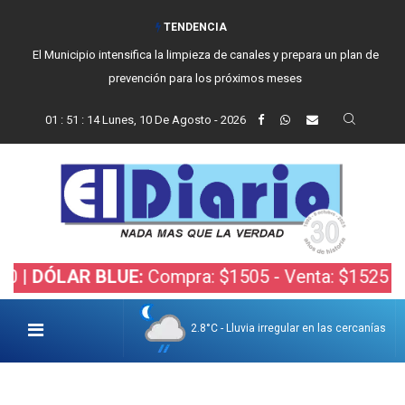
TENDENCIA
El Municipio intensifica la limpieza de canales y prepara un plan de
prevención para los próximos meses
01
:
51
:
15
Lunes, 10 De Agosto - 2026
ÓLAR BLUE:
Compra: $1505 - Venta: $1525 |
DÓLAR
2.8°C - Lluvia irregular en las cercanías