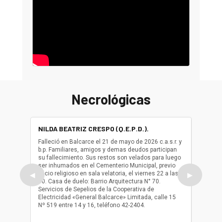
Necrológicas
NILDA BEATRIZ CRESPO (Q.E.P.D.).
ALBER
(Q.E.P.
Falleció en Balcarce el 21 de mayo de 2026 c.a.s.r. y
b.p. Familiares, amigos y demas deudos participan
Falleció
su fallecimiento. Sus restos son velados para luego
b.p. Fa
ser inhumados en el Cementerio Municipal, previo
su fall
oficio religioso en sala velatoria, el viernes 22 a las
ser inh
◀
▶
10. Casa de duelo: Barrio Arquitectura N° 70.
oficio r
Servicios de Sepelios de la Cooperativa de
las 17.
Electricidad «General Balcarce» Limitada, calle 15
Sepelios
Nº 519 entre 14 y 16, teléfono 42-2404.
Balcarce
teléfon