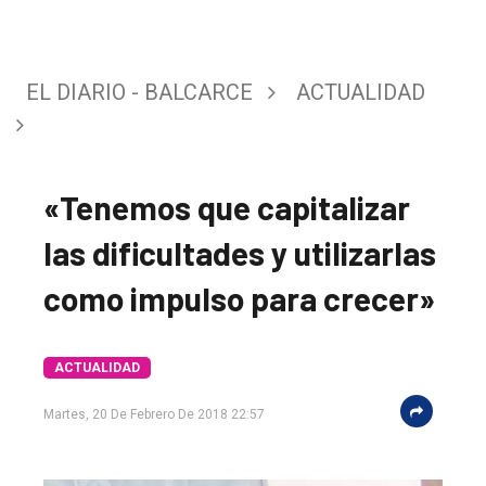
EL DIARIO - BALCARCE
ACTUALIDAD
«Tenemos que capitalizar
las dificultades y utilizarlas
como impulso para crecer»
ACTUALIDAD
Martes, 20 De Febrero De 2018 22:57
El
único