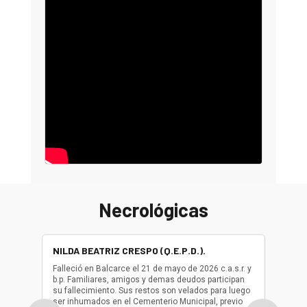
Necrológicas
NILDA BEATRIZ CRESPO (Q.E.P.D.).
ALBER
(Q.E.P.
Falleció en Balcarce el 21 de mayo de 2026 c.a.s.r. y
b.p. Familiares, amigos y demas deudos participan
Falleció
su fallecimiento. Sus restos son velados para luego
b.p. Fa
ser inhumados en el Cementerio Municipal, previo
su fall