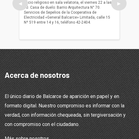
oficio religioso en sala velatoria, el viernes 22 a las
ser inh
◀
▶
10. Casa de duelo: Barrio Arquitectura N° 70.
oficio r
Servicios de Sepelios de la Cooperativa de
las 17.
Electricidad «General Balcarce» Limitada, calle 15
Sepelios
Nº 519 entre 14 y 16, teléfono 42-2404.
Balcarce
teléfon
Acerca de nosotros
El único diario de Balcarce de aparición en papel y en
formato digital. Nuestro compromiso es informar con la
verdad, con información chequeada, sin tergiversación y
con compromiso con el ciudadano.
Más sobre nosotros