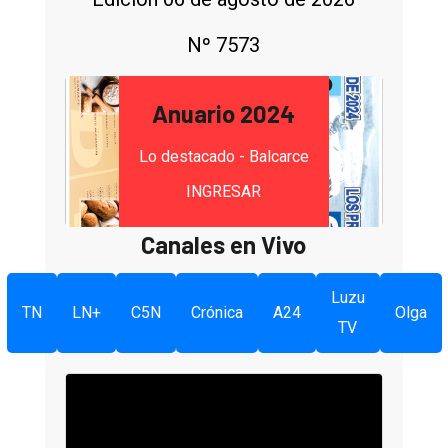
Nº 7573
Anuario 2024
Lo destacado - Balcarce
INGRESAR
Canales en Vivo
Luzu
TN
LN+
C5N
Crónica
A24
Olga
TV