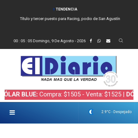
TENDENCIA
Título y tercer puesto para Racing, podio de San Agustín
00
:
05
:
06
Domingo, 9 De Agosto - 2026
 BLUE:
Compra: $1505 - Venta: $1525 |
DÓLAR BO
2.9°C - Despejado