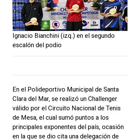
El
único
DIARIO
de
Ignacio Bianchini (izq.) en el segundo
Balcarce
escalón del podio
Inicio
Tendencia
Int.
En el Polideportivo Municipal de Santa
General
Clara del Mar, se realizó un Challenger
Política
válido por el Circuito Nacional de Tenis
de Mesa, el cual sumó puntos a los
Cultura
principales exponentes del país, ocasión
Entrevistas
en la que se dio cita una delegación de