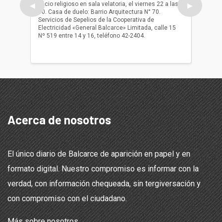
oficio religioso en sala velatoria, el viernes 22 a las
ser inh
◀
▶
10. Casa de duelo: Barrio Arquitectura N° 70.
oficio r
Servicios de Sepelios de la Cooperativa de
las 17.
Electricidad «General Balcarce» Limitada, calle 15
Sepelios
Nº 519 entre 14 y 16, teléfono 42-2404.
Balcarce
teléfon
Acerca de nosotros
El único diario de Balcarce de aparición en papel y en
formato digital. Nuestro compromiso es informar con la
verdad, con información chequeada, sin tergiversación y
con compromiso con el ciudadano.
Más sobre nosotros