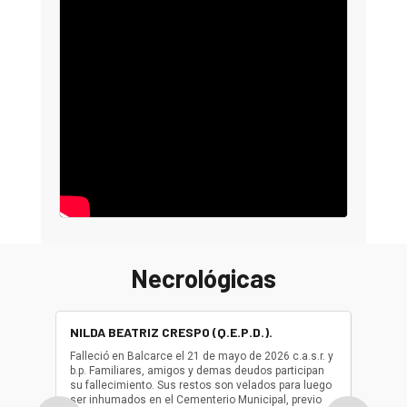
Necrológicas
NILDA BEATRIZ CRESPO (Q.E.P.D.).
ALBER
(Q.E.P.
Falleció en Balcarce el 21 de mayo de 2026 c.a.s.r. y
b.p. Familiares, amigos y demas deudos participan
Falleció
su fallecimiento. Sus restos son velados para luego
b.p. Fa
ser inhumados en el Cementerio Municipal, previo
su fall