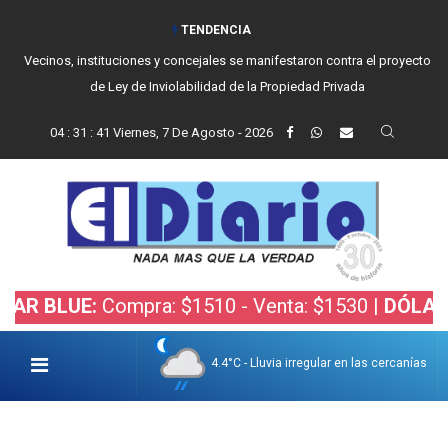
TENDENCIA
Vecinos, instituciones y concejales se manifestaron contra el proyecto
de Ley de Inviolabilidad de la Propiedad Privada
04
:
31
:
42
Viernes, 7 De Agosto - 2026
LUE:
Compra: $1510 - Venta: $1530 |
DÓLAR BOLS
4.4°C - Lluvia irregular en las cercanías