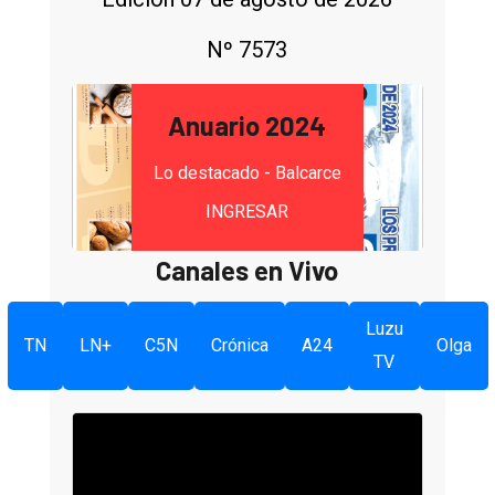
Nº 7573
Anuario 2024
Lo destacado - Balcarce
INGRESAR
Canales en Vivo
Luzu
TN
LN+
C5N
Crónica
A24
Olga
TV