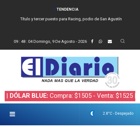
TENDENCIA
Título y tercer puesto para Racing, podio de San Agustín
09
:
48
:
05
Domingo, 9 De Agosto - 2026
AR BLUE:
Compra: $1505 - Venta: $1525 |
DÓLAR 
2.8°C - Despejado