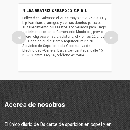
NILDA BEATRIZ CRESPO (Q.E.P.D.).
ALBER
(Q.E.P.
Falleció en Balcarce el 21 de mayo de 2026 c.a.s.r. y
b.p. Familiares, amigos y demas deudos participan
Falleció
su fallecimiento. Sus restos son velados para luego
b.p. Fa
ser inhumados en el Cementerio Municipal, previo
su fall
oficio religioso en sala velatoria, el viernes 22 a las
ser inh
◀
▶
10. Casa de duelo: Barrio Arquitectura N° 70.
oficio r
Servicios de Sepelios de la Cooperativa de
las 17.
Electricidad «General Balcarce» Limitada, calle 15
Sepelios
Nº 519 entre 14 y 16, teléfono 42-2404.
Balcarce
teléfon
Acerca de nosotros
El único diario de Balcarce de aparición en papel y en