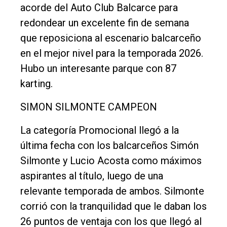
acorde del Auto Club Balcarce para
único
redondear un excelente fin de semana
DIARIO
que reposiciona al escenario balcarceño
de
en el mejor nivel para la temporada 2026.
Balcarce
Hubo un interesante parque con 87
Inicio
karting.
Tendencia
SIMON SILMONTE CAMPEON
Int.
La categoría Promocional llegó a la
General
última fecha con los balcarceños Simón
Política
Silmonte y Lucio Acosta como máximos
Cultura
aspirantes al título, luego de una
relevante temporada de ambos. Silmonte
Entrevistas
corrió con la tranquilidad que le daban los
Rural
26 puntos de ventaja con los que llegó al