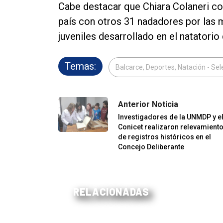
Cabe destacar que Chiara Colaneri con
país con otros 31 nadadores por las 
juveniles desarrollado en el natatori
Temas:
Balcarce, Deportes, Natación - Sel
Anterior Noticia
Investigadores de la UNMDP y e
Conicet realizaron relevamient
de registros históricos en el
Concejo Deliberante
RELACIONADAS