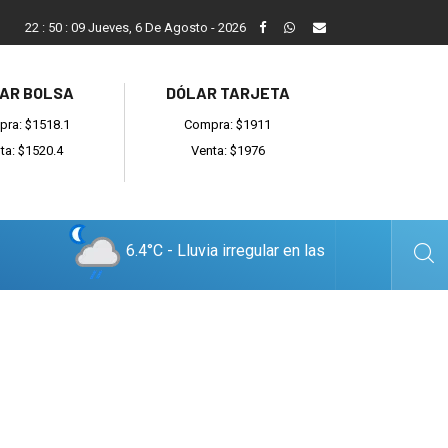
ada
Reino recibió a instituciones y confirmó gestiones para sumar
22
:
50
:
10
Jueves, 6 De Agosto - 2026
AR BOLSA
DÓLAR TARJETA
ra: $1518.1
Compra: $1911
ta: $1520.4
Venta: $1976
6.4°C - Lluvia irregular en las
cercanías