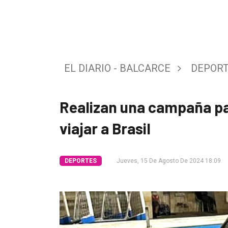
Tendencia
Int.
General
EL DIARIO - BALCARCE
DEPOR
Política
Cultura
Realizan una campaña pa
Entrevistas
viajar a Brasil
Rural
Deportes
DEPORTES
Jueves, 15 De Agosto De 2024 18:09
Fúnebres
Edición
Empresa
Nosotros