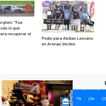
erghini: “Fue
todo lo que
para recuperar el
Podio para Abdías Lescano
en Arenas Verdes
TN
LN+
C