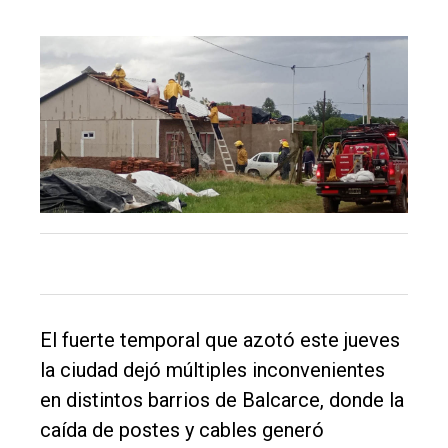
El
único
DIARIO
de
Balcarce
Inicio
Tendencia
Int.
General
El fuerte temporal que azotó este jueves
la ciudad dejó múltiples inconvenientes
Política
en distintos barrios de Balcarce, donde la
Cultura
caída de postes y cables generó