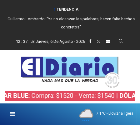
TENDENCIA
Guillermo Lombardo: "Ya no alcanzan las palabras, hacen falta hechos
concretos"
12
:
37
:
54
Jueves, 6 De Agosto - 2026
UE:
Compra: $1520 - Venta: $1540 |
DÓLAR BOLSA
7.1°C - Llovizna ligera