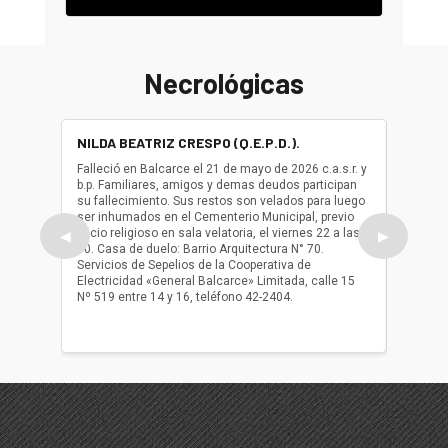
Necrológicas
NILDA BEATRIZ CRESPO (Q.E.P.D.).
ALBER
(Q.E.P.
Falleció en Balcarce el 21 de mayo de 2026 c.a.s.r. y
b.p. Familiares, amigos y demas deudos participan
Falleció
su fallecimiento. Sus restos son velados para luego
b.p. Fa
ser inhumados en el Cementerio Municipal, previo
su fall
oficio religioso en sala velatoria, el viernes 22 a las
ser inh
◀
▶
10. Casa de duelo: Barrio Arquitectura N° 70.
oficio r
Servicios de Sepelios de la Cooperativa de
las 17.
Electricidad «General Balcarce» Limitada, calle 15
Sepelios
Nº 519 entre 14 y 16, teléfono 42-2404.
Balcarce
teléfon