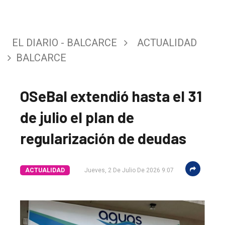
EL DIARIO - BALCARCE
ACTUALIDAD
BALCARCE
OSeBal extendió hasta el 31
de julio el plan de
regularización de deudas
ACTUALIDAD
Jueves, 2 De Julio De 2026 9:07
El
único
DIARIO