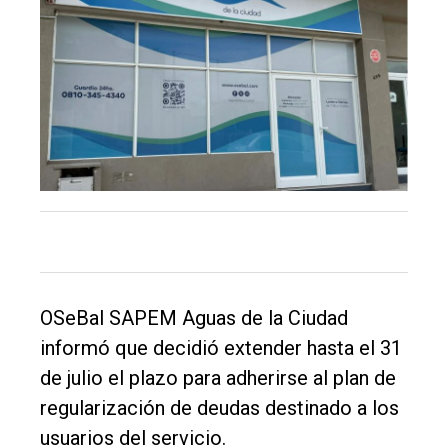
de
Balcarce
Inicio
Tendencia
Int.
General
Política
Cultura
OSeBal SAPEM Aguas de la Ciudad
Entrevistas
informó que decidió extender hasta el 31
Rural
de julio el plazo para adherirse al plan de
Deportes
regularización de deudas destinado a los
usuarios del servicio.
Fúnebres