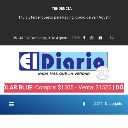
TENDENCIA
Título y tercer puesto para Racing, podio de San Agustín
05
:
43
:
32
Domingo, 9 De Agosto - 2026
 BLUE:
Compra: $1505 - Venta: $1525 |
DÓLAR BO
2.3°C - Despejado