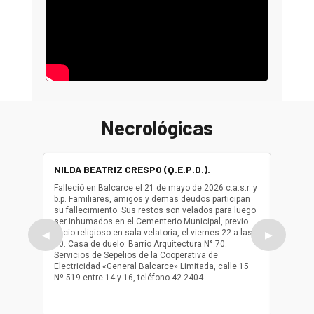
Necrológicas
NILDA BEATRIZ CRESPO (Q.E.P.D.).
ALBER
(Q.E.P.
Falleció en Balcarce el 21 de mayo de 2026 c.a.s.r. y
b.p. Familiares, amigos y demas deudos participan
Falleció
su fallecimiento. Sus restos son velados para luego
b.p. Fa
ser inhumados en el Cementerio Municipal, previo
su fall
oficio religioso en sala velatoria, el viernes 22 a las
ser inh
◀
▶
10. Casa de duelo: Barrio Arquitectura N° 70.
oficio r
Servicios de Sepelios de la Cooperativa de
las 17.
Electricidad «General Balcarce» Limitada, calle 15
Sepelios
Nº 519 entre 14 y 16, teléfono 42-2404.
Balcarce
teléfon