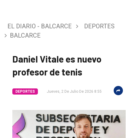
EL DIARIO - BALCARCE
DEPORTES
BALCARCE
Daniel Vitale es nuevo
profesor de tenis
El
DEPORTES
Jueves, 2 De Julio De 2026 8:55
único
DIARIO
de
Balcarce