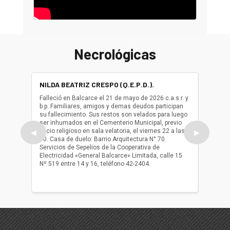
Necrológicas
NILDA BEATRIZ CRESPO (Q.E.P.D.).
ALBER
(Q.E.P.
Falleció en Balcarce el 21 de mayo de 2026 c.a.s.r. y
b.p. Familiares, amigos y demas deudos participan
Falleció
su fallecimiento. Sus restos son velados para luego
b.p. Fa
ser inhumados en el Cementerio Municipal, previo
su fall
oficio religioso en sala velatoria, el viernes 22 a las
ser inh
◀
▶
10. Casa de duelo: Barrio Arquitectura N° 70.
oficio r
Servicios de Sepelios de la Cooperativa de
las 17.
Electricidad «General Balcarce» Limitada, calle 15
Sepelios
Nº 519 entre 14 y 16, teléfono 42-2404.
Balcarce
teléfon