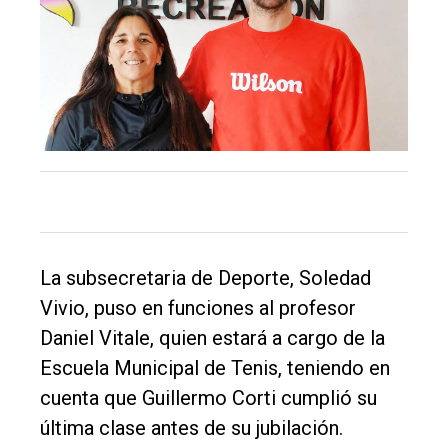
Inicio
Tendencia
Int.
General
Política
Cultura
Entrevistas
La subsecretaria de Deporte, Soledad
Rural
Vivio, puso en funciones al profesor
Deportes
Daniel Vitale, quien estará a cargo de la
Fúnebres
Escuela Municipal de Tenis, teniendo en
cuenta que Guillermo Corti cumplió su
Edición
última clase antes de su jubilación.
Empresa