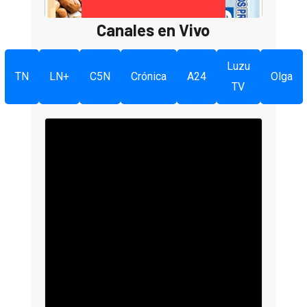
Canales en Vivo
Luzu
TN
LN+
C5N
Crónica
A24
Olga
TV