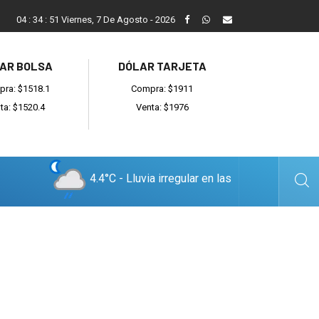
ada
Reino recibió a instituciones y confirmó gestiones para sumar
04
:
34
:
51
Viernes, 7 De Agosto - 2026
AR BOLSA
DÓLAR TARJETA
ra: $1518.1
Compra: $1911
ta: $1520.4
Venta: $1976
4.4°C - Lluvia irregular en las
cercanías