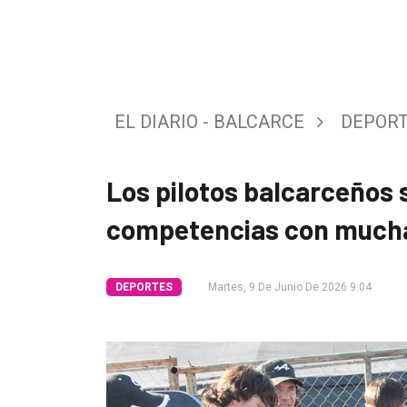
Tendencia
Int.
General
EL DIARIO - BALCARCE
DEPOR
Política
Cultura
Los pilotos balcarceños 
Entrevistas
competencias con mucha
Rural
Deportes
DEPORTES
Martes, 9 De Junio De 2026 9:04
Fúnebres
Edición
Empresa
Nosotros