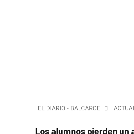
El
único
DIARIO
de
EL DIARIO - BALCARCE
ACTUA
Balcarce
Los alumnos pierden un a
Inicio