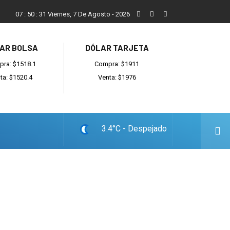
ada
Reino recibió a instituciones y confirmó gestiones para suma
07
:
50
:
32
Viernes, 7 De Agosto - 2026
AR BOLSA
DÓLAR TARJETA
ra: $1518.1
Compra: $1911
ta: $1520.4
Venta: $1976
3.4°C - Despejado