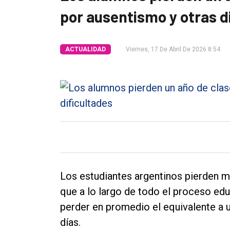
por ausentismo y otras d
Tendencia
Int.
ACTUALIDAD
Viernes, 17 De Abril De 2026 8:54
General
Política
Cultura
Entrevistas
Rural
Deportes
Fúnebres
Los estudiantes argentinos pierden m
Edición
que a lo largo de todo el proceso ed
Empresa
perder en promedio el equivalente a 
días.
Nosotros