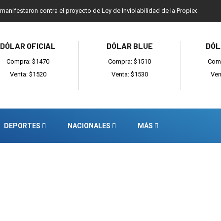
 manifestaron contra el proyecto de Ley de Inviolabilidad de la Propiedad Priv
DÓLAR OFICIAL
DÓLAR BLUE
DÓL
Compra: $1470
Compra: $1510
Comp
Venta: $1520
Venta: $1530
Ven
DEPORTES
NACIONALES
MÁS