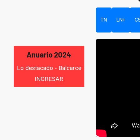
TN
LN+
C
Anuario 2024
Lo destacado - Balcarce
INGRESAR