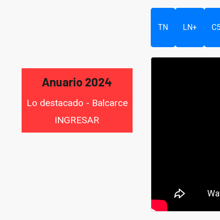
TN
LN+
C
Anuario 2024
Lo destacado - Balcarce
INGRESAR