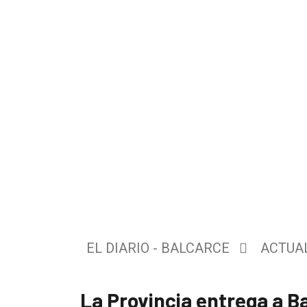
El
único
DIARIO
de
EL DIARIO - BALCARCE
ACTUA
Balcarce
La Provincia entrega a B
Inicio