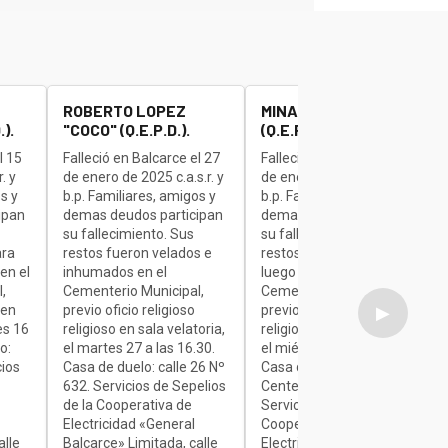
ROBERTO LOPEZ
MINAUDO JOSE "BETA"
).
"COCO" (Q.E.P.D.).
(Q.E.P.D.).
l 15
Falleció en Balcarce el 27
Falleció en Balcarce el 27
. y
de enero de 2025 c.a.s.r. y
de enero de 2025 c.a.s.r. y
s y
b.p. Familiares, amigos y
b.p. Familiares, amigos y
ipan
demas deudos participan
demas deudos participan
su fallecimiento. Sus
su fallecimiento. Sus
ara
restos fueron velados e
restos son velados para
en el
inhumados en el
luego ser inhumados en el
,
Cementerio Municipal,
Cementerio Municipal,
 en
previo oficio religioso
previo oficio religioso
▶
es 16
religioso en sala velatoria,
religioso en sala velatoria,
o:
el martes 27 a las 16.30.
el miércoles de 7 a 9.30.
cios
Casa de duelo: calle 26 Nº
Casa de duelo: Av.
632. Servicios de Sepelios
Centenario Nº 1840.
de la Cooperativa de
Servicios de Sepelios de la
Electricidad «General
Cooperativa de
alle
Balcarce» Limitada, calle
Electricidad «General