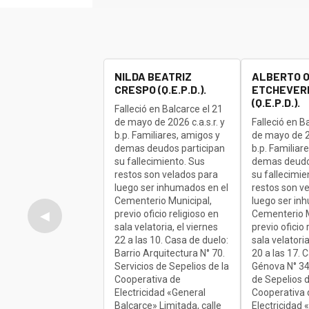
NILDA BEATRIZ
ALBERTO 
CRESPO (Q.E.P.D.).
ETCHEVERR
(Q.E.P.D.).
Falleció en Balcarce el 21
de mayo de 2026 c.a.s.r. y
Falleció en B
b.p. Familiares, amigos y
de mayo de 20
demas deudos participan
b.p. Familiar
su fallecimiento. Sus
demas deudo
restos son velados para
su fallecimie
luego ser inhumados en el
restos son v
Cementerio Municipal,
luego ser in
previo oficio religioso en
Cementerio M
◀
sala velatoria, el viernes
previo oficio 
22 a las 10. Casa de duelo:
sala velatoria
Barrio Arquitectura N° 70.
20 a las 17. 
Servicios de Sepelios de la
Génova N° 34
Cooperativa de
de Sepelios d
Electricidad «General
Cooperativa 
Balcarce» Limitada, calle
Electricidad 