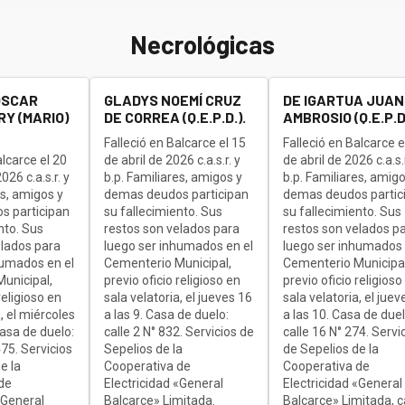
Necrológicas
OSCAR
GLADYS NOEMÍ CRUZ
DE IGARTUA JUAN
Y (MARIO)
DE CORREA (Q.E.P.D.).
AMBROSIO (Q.E.P.D.
Falleció en Balcarce el 15
Falleció en Balcarce e
alcarce el 20
de abril de 2026 c.a.s.r. y
de abril de 2026 c.a.s.r
26 c.a.s.r. y
b.p. Familiares, amigos y
b.p. Familiares, amigo
es, amigos y
demas deudos participan
demas deudos partic
s participan
su fallecimiento. Sus
su fallecimiento. Sus
nto. Sus
restos son velados para
restos son velados p
elados para
luego ser inhumados en el
luego ser inhumados 
humados en el
Cementerio Municipal,
Cementerio Municipal
unicipal,
previo oficio religioso en
previo oficio religioso
religioso en
sala velatoria, el jueves 16
sala velatoria, el juev
, el miércoles
a las 9. Casa de duelo:
a las 10. Casa de duel
Casa de duelo:
calle 2 N° 832. Servicios de
calle 16 N° 274. Servi
75. Servicios
Sepelios de la
de Sepelios de la
e la
Cooperativa de
Cooperativa de
de
Electricidad «General
Electricidad «General
«General
Balcarce» Limitada.
Balcarce» Limitada, c