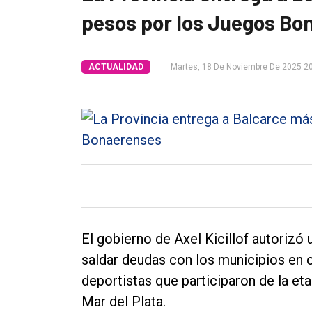
pesos por los Juegos Bo
Tendencia
Int.
ACTUALIDAD
Martes, 18 De Noviembre De 2025 2
General
Política
Cultura
Entrevistas
Rural
Deportes
Fúnebres
El gobierno de Axel Kicillof autorizó
Edición
saldar deudas con los municipios en 
Empresa
deportistas que participaron de la e
Mar del Plata.
Nosotros