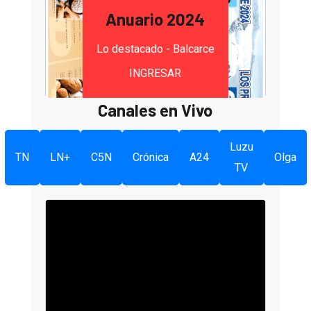
Anuario 2024
Lo destacado - Balcarce
INGRESAR
Canales en Vivo
Luzu
TN
LN+
C5N
Crónica
A24
Olga
TV