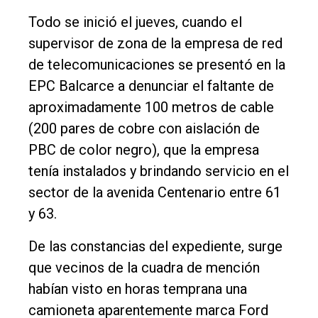
Política
Todo se inició el jueves, cuando el
Cultura
supervisor de zona de la empresa de red
Entrevistas
de telecomunicaciones se presentó en la
EPC Balcarce a denunciar el faltante de
Rural
aproximadamente 100 metros de cable
Deportes
(200 pares de cobre con aislación de
Fúnebres
PBC de color negro), que la empresa
tenía instalados y brindando servicio en el
Edición
sector de la avenida Centenario entre 61
Empresa
y 63.
Nosotros
De las constancias del expediente, surge
Contacto
que vecinos de la cuadra de mención
habían visto en horas temprana una
camioneta aparentemente marca Ford