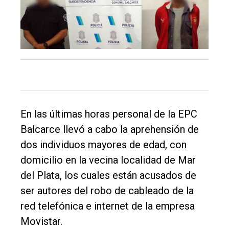
El
único
DIARIO
En las últimas horas personal de la EPC
de
Balcarce llevó a cabo la aprehensión de
Balcarce
dos individuos mayores de edad, con
domicilio en la vecina localidad de Mar
Inicio
del Plata, los cuales están acusados de
Tendencia
ser autores del robo de cableado de la
Int.
red telefónica e internet de la empresa
General
Movistar.