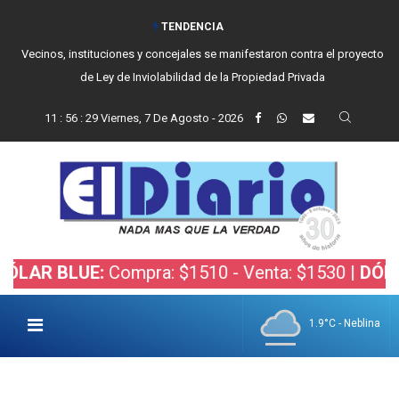
TENDENCIA
Vecinos, instituciones y concejales se manifestaron contra el proyecto
de Ley de Inviolabilidad de la Propiedad Privada
11
:
56
:
30
Viernes, 7 De Agosto - 2026
BLUE:
Compra: $1510 - Venta: $1530 |
DÓLAR BOL
1.9°C - Neblina