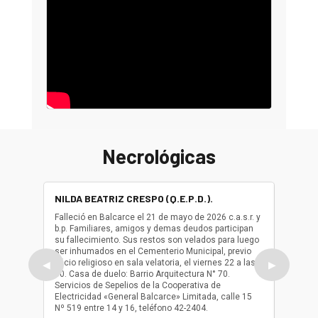
Necrológicas
NILDA BEATRIZ CRESPO (Q.E.P.D.).
ALBER
(Q.E.P.
Falleció en Balcarce el 21 de mayo de 2026 c.a.s.r. y
b.p. Familiares, amigos y demas deudos participan
Falleció
su fallecimiento. Sus restos son velados para luego
b.p. Fa
ser inhumados en el Cementerio Municipal, previo
su fall
oficio religioso en sala velatoria, el viernes 22 a las
ser inh
◀
▶
10. Casa de duelo: Barrio Arquitectura N° 70.
oficio r
Servicios de Sepelios de la Cooperativa de
las 17.
Electricidad «General Balcarce» Limitada, calle 15
Sepelios
Nº 519 entre 14 y 16, teléfono 42-2404.
Balcarce