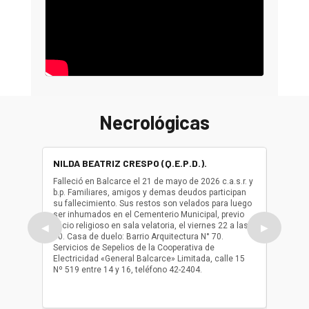
Necrológicas
NILDA BEATRIZ CRESPO (Q.E.P.D.).
ALBER
(Q.E.P.
Falleció en Balcarce el 21 de mayo de 2026 c.a.s.r. y
b.p. Familiares, amigos y demas deudos participan
Falleció
su fallecimiento. Sus restos son velados para luego
b.p. Fa
ser inhumados en el Cementerio Municipal, previo
su fall
oficio religioso en sala velatoria, el viernes 22 a las
ser inh
◀
▶
10. Casa de duelo: Barrio Arquitectura N° 70.
oficio r
Servicios de Sepelios de la Cooperativa de
las 17.
Electricidad «General Balcarce» Limitada, calle 15
Sepelios
Nº 519 entre 14 y 16, teléfono 42-2404.
Balcarce
teléfon