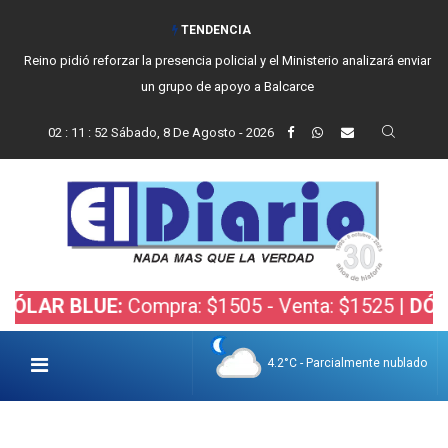
TENDENCIA
Reino pidió reforzar la presencia policial y el Ministerio analizará enviar
un grupo de apoyo a Balcarce
02
:
11
:
54
Sábado, 8 De Agosto - 2026
BLUE:
Compra: $1505 - Venta: $1525 |
DÓLAR BOL
4.2°C - Parcialmente nublado