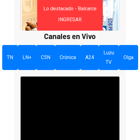
Lo destacado - Balcarce
INGRESAR
Canales en Vivo
Luzu
TN
LN+
C5N
Crónica
A24
Olga
TV