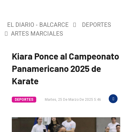
EL DIARIO - BALCARCE
DEPORTES
ARTES MARCIALES
Kiara Ponce al Campeonato
Panamericano 2025 de
El
Karate
único
DIARIO
DEPORTES
Martes, 25 De Marzo De 2025 5:46
de
Balcarce
Inicio