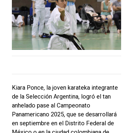
Tendencia
Int.
General
Política
Cultura
Entrevistas
Rural
Deportes
Kiara Ponce, la joven karateka integrante
Fúnebres
de la Selección Argentina, logró el tan
anhelado pase al Campeonato
Edición
Panamericano 2025, que se desarrollará
Empresa
en septiembre en el Distrito Federal de
Nosotros
México o en la ciudad colombiana de