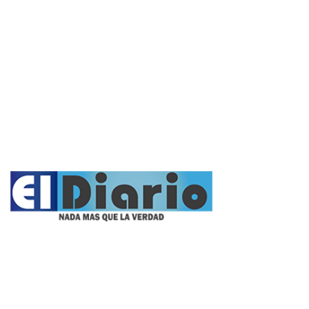
Cultura y Espectáculos
Rural
Deportes
Opinión
Entrevistas
Videos
Fúnebres
Nacionales
Propietario:
Imagen Balcarce SRL