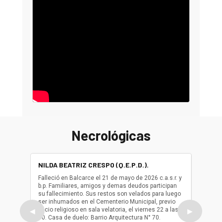
Necrológicas
NILDA BEATRIZ CRESPO (Q.E.P.D.).
ALBER
(Q.E.P.
Falleció en Balcarce el 21 de mayo de 2026 c.a.s.r. y
b.p. Familiares, amigos y demas deudos participan
Falleció
su fallecimiento. Sus restos son velados para luego
b.p. Fa
ser inhumados en el Cementerio Municipal, previo
su fall
oficio religioso en sala velatoria, el viernes 22 a las
ser inh
◀
▶
10. Casa de duelo: Barrio Arquitectura N° 70.
oficio r