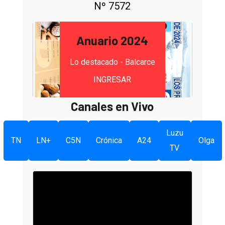
Nº 7572
Anuario 2024
Lo destacado - Balcarce
INGRESAR
Canales en Vivo
Luzu
TN
LN+
C5N
Crónica
A24
Olga
TV