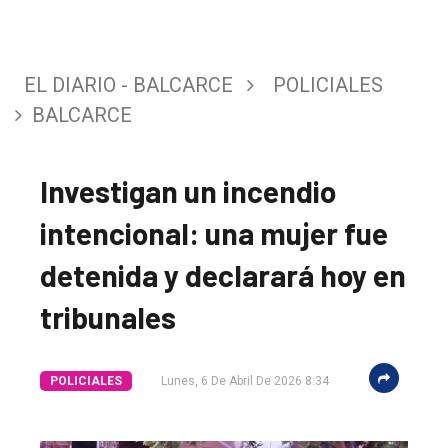
EL DIARIO - BALCARCE
POLICIALES
BALCARCE
Investigan un incendio
intencional: una mujer fue
detenida y declarará hoy en
tribunales
El
único
POLICIALES
Lunes, 6 De Abril De 2026 8:34
DIARIO
de