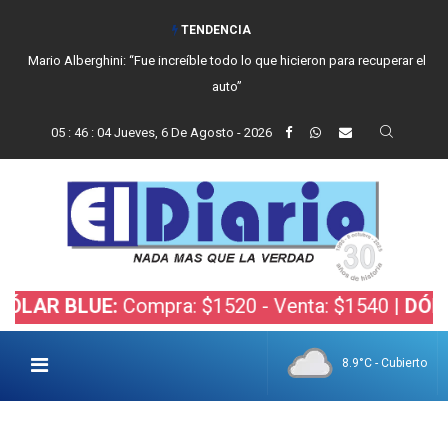
TENDENCIA
Mario Alberghini: “Fue increíble todo lo que hicieron para recuperar el
auto”
05
:
46
:
04
Jueves, 6 De Agosto - 2026
R BLUE:
Compra: $1520 - Venta: $1540 |
DÓLAR B
8.9°C - Cubierto