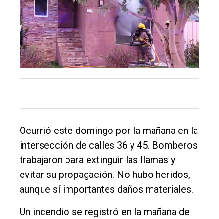
Balcarce
Inicio
Tendencia
Int.
General
Política
Cultura
Ocurrió este domingo por la mañana en la
intersección de calles 36 y 45. Bomberos
Entrevistas
trabajaron para extinguir las llamas y
Rural
evitar su propagación. No hubo heridos,
Deportes
aunque sí importantes daños materiales.
Fúnebres
Un incendio se registró en la mañana de