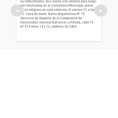
su fallecimiento. Sus restos son velados para luego
b.p. Fa
ser inhumados en el Cementerio Municipal, previo
su fall
oficio religioso en sala velatoria, el viernes 22 a las
ser inh
◀
▶
10. Casa de duelo: Barrio Arquitectura N° 70.
oficio r
Servicios de Sepelios de la Cooperativa de
las 17.
Electricidad «General Balcarce» Limitada, calle 15
Sepelios
Nº 519 entre 14 y 16, teléfono 42-2404.
Balcarce
teléfon
Acerca de nosotros
El único diario de Balcarce de aparición en papel y en
formato digital. Nuestro compromiso es informar con la
verdad, con información chequeada, sin tergiversación y
con compromiso con el ciudadano.