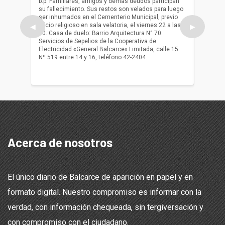
b.p. Familiares, amigos y demas deudos participan
Falleció
su fallecimiento. Sus restos son velados para luego
b.p. Fa
ser inhumados en el Cementerio Municipal, previo
su fall
oficio religioso en sala velatoria, el viernes 22 a las
ser inh
◀
▶
10. Casa de duelo: Barrio Arquitectura N° 70.
oficio r
Servicios de Sepelios de la Cooperativa de
las 17.
Electricidad «General Balcarce» Limitada, calle 15
Sepelios
Nº 519 entre 14 y 16, teléfono 42-2404.
Balcarce
teléfon
Acerca de nosotros
El único diario de Balcarce de aparición en papel y en
formato digital. Nuestro compromiso es informar con la
verdad, con información chequeada, sin tergiversación y
con compromiso con el ciudadano.