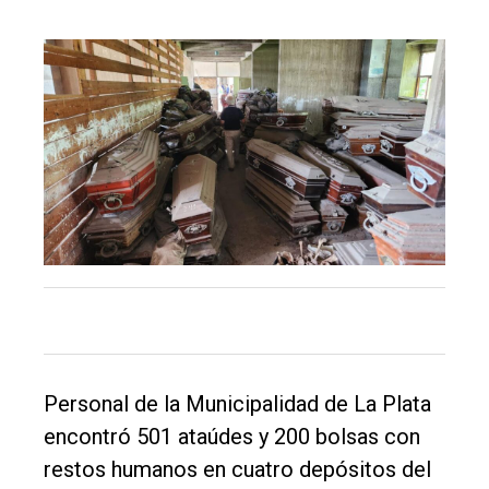
El
único
DIARIO
de
Balcarce
Inicio
Tendencia
Int.
Personal de la Municipalidad de La Plata
General
encontró 501 ataúdes y 200 bolsas con
Política
restos humanos en cuatro depósitos del