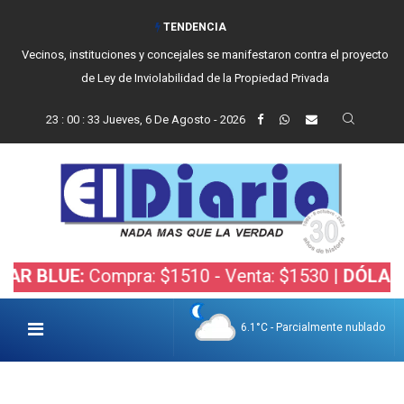
TENDENCIA
Vecinos, instituciones y concejales se manifestaron contra el proyecto
de Ley de Inviolabilidad de la Propiedad Privada
23
:
00
:
34
Jueves, 6 De Agosto - 2026
LUE:
Compra: $1510 - Venta: $1530 |
DÓLAR BOLS
6.1°C - Parcialmente nublado