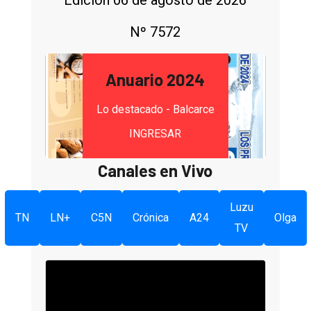
Edición 06 de agosto de 2026
Nº 7572
Anuario 2024
Lo destacado - Balcarce
INGRESAR
Canales en Vivo
Luzu
TN
LN+
C5N
Crónica
A24
Olga
TV