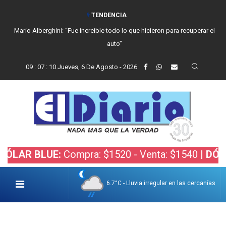
TENDENCIA
Mario Alberghini: “Fue increíble todo lo que hicieron para recuperar el
auto”
09
:
07
:
11
Jueves, 6 De Agosto - 2026
BLUE:
Compra: $1520 - Venta: $1540 |
DÓLAR BOL
6.7°C - Lluvia irregular en las cercanías