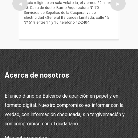
oficio religioso en sala velatoria, el viernes 22 a las
ser inh
◀
▶
10. Casa de duelo: Barrio Arquitectura N° 70.
oficio r
Servicios de Sepelios de la Cooperativa de
las 17.
Electricidad «General Balcarce» Limitada, calle 15
Sepelios
Nº 519 entre 14 y 16, teléfono 42-2404.
Balcarce
teléfon
Acerca de nosotros
El único diario de Balcarce de aparición en papel y en
formato digital. Nuestro compromiso es informar con la
verdad, con información chequeada, sin tergiversación y
con compromiso con el ciudadano.
Más sobre nosotros