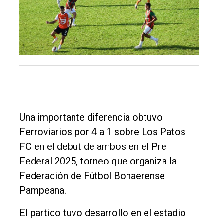
El
único
DIARIO
Una importante diferencia obtuvo
de
Ferroviarios por 4 a 1 sobre Los Patos
Balcarce
FC en el debut de ambos en el Pre
Federal 2025, torneo que organiza la
Inicio
Federación de Fútbol Bonaerense
Tendencia
Pampeana.
Int.
El partido tuvo desarrollo en el estadio
General