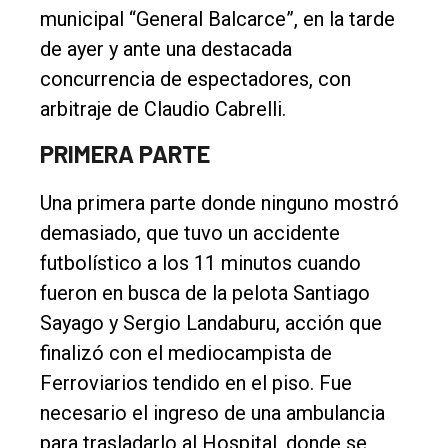
municipal “General Balcarce”, en la tarde
Política
de ayer y ante una destacada
Cultura
concurrencia de espectadores, con
Entrevistas
arbitraje de Claudio Cabrelli.
Rural
PRIMERA PARTE
Deportes
Una primera parte donde ninguno mostró
Fúnebres
demasiado, que tuvo un accidente
Edición
futbolístico a los 11 minutos cuando
Empresa
fueron en busca de la pelota Santiago
Sayago y Sergio Landaburu, acción que
Nosotros
finalizó con el mediocampista de
Contacto
Ferroviarios tendido en el piso. Fue
necesario el ingreso de una ambulancia
para trasladarlo al Hospital, donde se