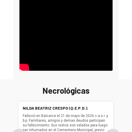
Necrológicas
NILDA BEATRIZ CRESPO (Q.E.P.D.).
ALBER
(Q.E.P.
Falleció en Balcarce el 21 de mayo de 2026 c.a.s.r. y
b.p. Familiares, amigos y demas deudos participan
Falleció
su fallecimiento. Sus restos son velados para luego
b.p. Fa
ser inhumados en el Cementerio Municipal, previo
su fall