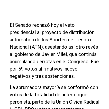
Inicio
Tendencia
El Senado rechazó hoy el veto
Int.
presidencial al proyecto de distribución
General
automática de los Aportes del Tesoro
Política
Nacional (ATN), asestando así otro revés
Cultura
al gobierno de Javier Milei, que continúa
Entrevistas
acumulando derrotas en el Congreso. Fue
por 59 votos afirmativos, nueve
Rural
negativos y tres abstenciones.
Deportes
La abrumadora mayoría se conformó con
Fúnebres
votos de la totalidad del interbloque
Edición
peronista, parte de la Unión Cívica Radical
Empresa