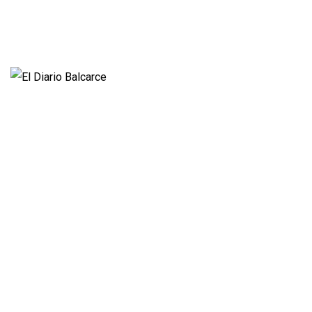
Fúnebres
Nacionales
Propietario:
Imagen Balcarce SRL
Director:
José Roberto Simonetta
Número:
5625 - domingo, 9 de agosto de 2026