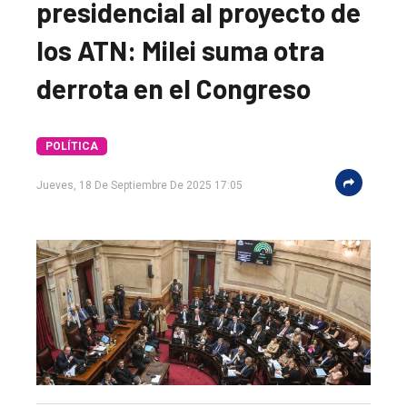
presidencial al proyecto de
los ATN: Milei suma otra
derrota en el Congreso
POLÍTICA
Jueves, 18 De Septiembre De 2025 17:05
El
único
DIARIO
de
Balcarce