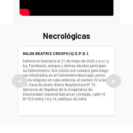
Necrológicas
NILDA BEATRIZ CRESPO (Q.E.P.D.).
ALBER
(Q.E.P.
Falleció en Balcarce el 21 de mayo de 2026 c.a.s.r. y
b.p. Familiares, amigos y demas deudos participan
Falleció
su fallecimiento. Sus restos son velados para luego
b.p. Fa
ser inhumados en el Cementerio Municipal, previo
su fall
oficio religioso en sala velatoria, el viernes 22 a las
ser inh
◀
▶
10. Casa de duelo: Barrio Arquitectura N° 70.
oficio r
Servicios de Sepelios de la Cooperativa de
las 17.
Electricidad «General Balcarce» Limitada, calle 15
Sepelios
Nº 519 entre 14 y 16, teléfono 42-2404.
Balcarce
teléfon