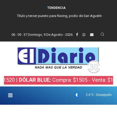
TENDENCIA
Título y tercer puesto para Racing, podio de San Agustín
06
:
09
:
38
Domingo, 9 De Agosto - 2026
0 |
DÓLAR BLUE:
Compra: $1505 - Venta: $1525 |
2.6°C - Despejado