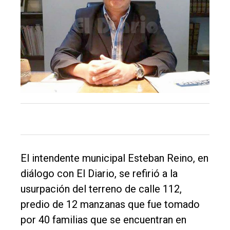
El
único
DIARIO
de
Balcarce
El intendente municipal Esteban Reino, en
diálogo con El Diario, se refirió a la
Inicio
usurpación del terreno de calle 112,
predio de 12 manzanas que fue tomado
Tendencia
por 40 familias que se encuentran en
Int.