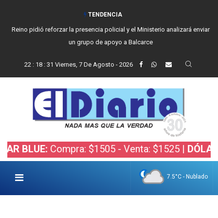
TENDENCIA
Reino pidió reforzar la presencia policial y el Ministerio analizará enviar
un grupo de apoyo a Balcarce
22
:
18
:
32
Viernes, 7 De Agosto - 2026
UE:
Compra: $1505 - Venta: $1525 |
DÓLAR BOLSA
7.5°C - Nublado