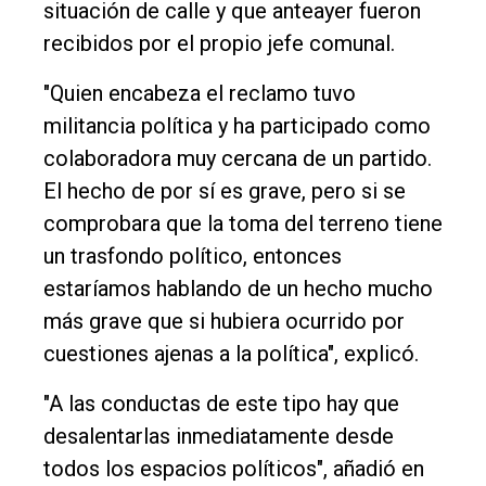
situación de calle y que anteayer fueron
General
recibidos por el propio jefe comunal.
Política
"Quien encabeza el reclamo tuvo
Cultura
militancia política y ha participado como
Entrevistas
colaboradora muy cercana de un partido.
El hecho de por sí es grave, pero si se
Rural
comprobara que la toma del terreno tiene
Deportes
un trasfondo político, entonces
Fúnebres
estaríamos hablando de un hecho mucho
Edición
más grave que si hubiera ocurrido por
Empresa
cuestiones ajenas a la política", explicó.
Nosotros
"A las conductas de este tipo hay que
Contacto
desalentarlas inmediatamente desde
todos los espacios políticos", añadió en