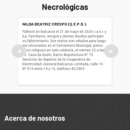
Necrológicas
NILDA BEATRIZ CRESPO (Q.E.P.D.).
ALBER
(Q.E.P.
Falleció en Balcarce el 21 de mayo de 2026 c.a.s.r. y
b.p. Familiares, amigos y demas deudos participan
Falleció
su fallecimiento. Sus restos son velados para luego
b.p. Fa
ser inhumados en el Cementerio Municipal, previo
su fall
oficio religioso en sala velatoria, el viernes 22 a las
ser inh
◀
▶
10. Casa de duelo: Barrio Arquitectura N° 70.
oficio r
Servicios de Sepelios de la Cooperativa de
las 17.
Electricidad «General Balcarce» Limitada, calle 15
Sepelios
Nº 519 entre 14 y 16, teléfono 42-2404.
Balcarce
teléfon
Acerca de nosotros