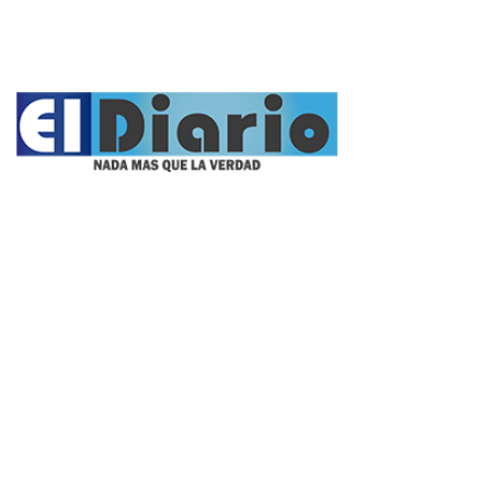
Fúnebres
Nacionales
Propietario:
Imagen Balcarce SRL
Director:
José Roberto Simonetta
Número: