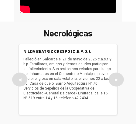
Necrológicas
NILDA BEATRIZ CRESPO (Q.E.P.D.).
ALBER
(Q.E.P.
Falleció en Balcarce el 21 de mayo de 2026 c.a.s.r. y
b.p. Familiares, amigos y demas deudos participan
Falleció
su fallecimiento. Sus restos son velados para luego
b.p. Fa
ser inhumados en el Cementerio Municipal, previo
su fall
oficio religioso en sala velatoria, el viernes 22 a las
ser inh
◀
▶
10. Casa de duelo: Barrio Arquitectura N° 70.
oficio r
Servicios de Sepelios de la Cooperativa de
las 17.
Electricidad «General Balcarce» Limitada, calle 15
Sepelios
Nº 519 entre 14 y 16, teléfono 42-2404.
Balcarce
teléfon