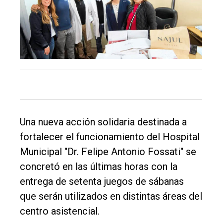
El
único
DIARIO
de
Balcarce
Inicio
Una nueva acción solidaria destinada a
Tendencia
fortalecer el funcionamiento del Hospital
Municipal "Dr. Felipe Antonio Fossati" se
Int.
concretó en las últimas horas con la
General
entrega de setenta juegos de sábanas
Política
que serán utilizados en distintas áreas del
Cultura
centro asistencial.