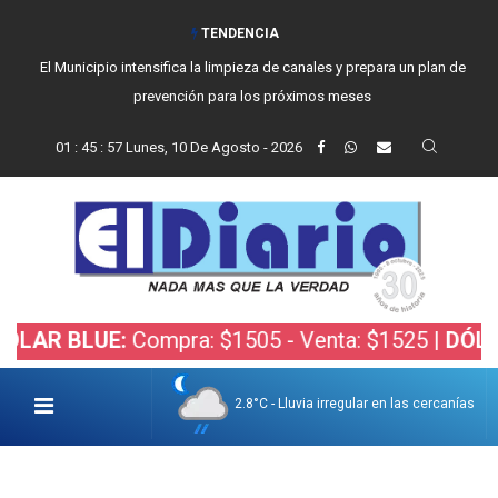
TENDENCIA
El Municipio intensifica la limpieza de canales y prepara un plan de
prevención para los próximos meses
01
:
45
:
58
Lunes, 10 De Agosto - 2026
BLUE:
Compra: $1505 - Venta: $1525 |
DÓLAR BOL
2.8°C - Lluvia irregular en las cercanías