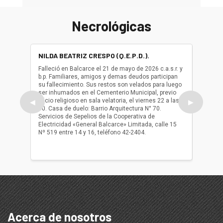
Necrológicas
NILDA BEATRIZ CRESPO (Q.E.P.D.).
ALBER
(Q.E.P.
Falleció en Balcarce el 21 de mayo de 2026 c.a.s.r. y
b.p. Familiares, amigos y demas deudos participan
Falleció
su fallecimiento. Sus restos son velados para luego
b.p. Fa
ser inhumados en el Cementerio Municipal, previo
su fall
oficio religioso en sala velatoria, el viernes 22 a las
ser inh
◀
▶
10. Casa de duelo: Barrio Arquitectura N° 70.
oficio r
Servicios de Sepelios de la Cooperativa de
las 17.
Electricidad «General Balcarce» Limitada, calle 15
Sepelios
Nº 519 entre 14 y 16, teléfono 42-2404.
Balcarce
teléfon
Acerca de nosotros