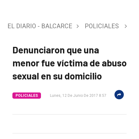
EL DIARIO - BALCARCE
POLICIALES
Denunciaron que una
menor fue víctima de abuso
sexual en su domicilio
El
POLICIALES
Lunes, 12 De Junio De 2017 8:57
único
DIARIO
de
Balcarce