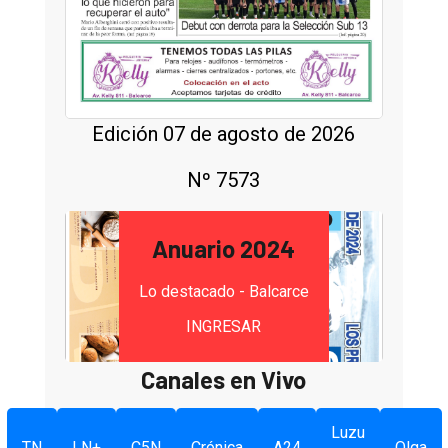
Edición 07 de agosto de 2026
Nº 7573
Anuario 2024
Lo destacado - Balcarce
INGRESAR
Canales en Vivo
Luzu
TN
LN+
C5N
Crónica
A24
Olga