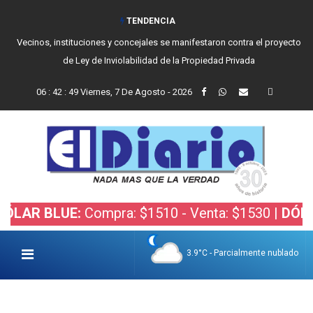
TENDENCIA
Vecinos, instituciones y concejales se manifestaron contra el proyecto
de Ley de Inviolabilidad de la Propiedad Privada
06
:
42
:
49
Viernes, 7 De Agosto - 2026
 BLUE:
Compra: $1510 - Venta: $1530 |
DÓLAR BO
3.9°C - Parcialmente nublado