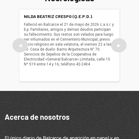
NILDA BEATRIZ CRESPO (Q.E.P.D.).
ALBER
(Q.E.P.
Falleció en Balcarce el 21 de mayo de 2026 c.a.s.r. y
b.p. Familiares, amigos y demas deudos participan
Falleció
su fallecimiento. Sus restos son velados para luego
b.p. Fa
ser inhumados en el Cementerio Municipal, previo
su fall
oficio religioso en sala velatoria, el viernes 22 a las
ser inh
◀
▶
10. Casa de duelo: Barrio Arquitectura N° 70.
oficio r
Servicios de Sepelios de la Cooperativa de
las 17.
Electricidad «General Balcarce» Limitada, calle 15
Sepelios
Nº 519 entre 14 y 16, teléfono 42-2404.
Balcarce
teléfon
Acerca de nosotros
El único diario de Balcarce de aparición en papel y en