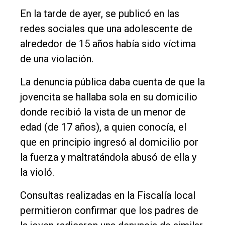
Inicio
En la tarde de ayer, se publicó en las
Tendencia
redes sociales que una adolescente de
alrededor de 15 años había sido víctima
Int.
de una violación.
General
Política
La denuncia pública daba cuenta de que la
jovencita se hallaba sola en su domicilio
Cultura
donde recibió la vista de un menor de
Entrevistas
edad (de 17 años), a quien conocía, el
Rural
que en principio ingresó al domicilio por
Deportes
la fuerza y maltratándola abusó de ella y
la violó.
Fúnebres
Edición
Consultas realizadas en la Fiscalía local
Empresa
permitieron confirmar que los padres de