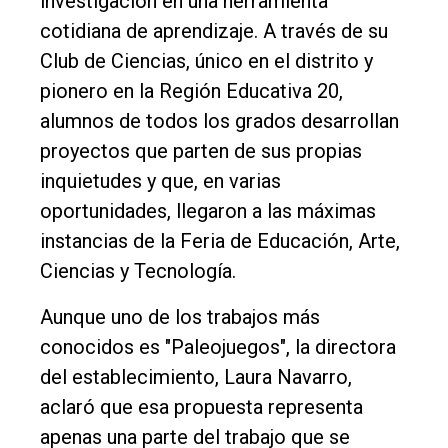
investigación en una herramienta
único
cotidiana de aprendizaje. A través de su
DIARIO
Club de Ciencias, único en el distrito y
de
pionero en la Región Educativa 20,
Balcarce
alumnos de todos los grados desarrollan
proyectos que parten de sus propias
Inicio
inquietudes y que, en varias
Tendencia
oportunidades, llegaron a las máximas
Int.
instancias de la Feria de Educación, Arte,
General
Ciencias y Tecnología.
Política
Aunque uno de los trabajos más
Cultura
conocidos es "Paleojuegos", la directora
Entrevistas
del establecimiento, Laura Navarro,
aclaró que esa propuesta representa
Rural
apenas una parte del trabajo que se