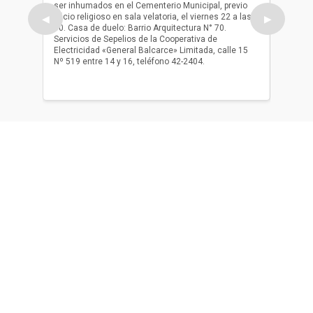
ser inhumados en el Cementerio Municipal, previo
su fall
oficio religioso en sala velatoria, el viernes 22 a las
ser inh
◀
▶
10. Casa de duelo: Barrio Arquitectura N° 70.
oficio r
Servicios de Sepelios de la Cooperativa de
las 17.
Electricidad «General Balcarce» Limitada, calle 15
Sepelios
Nº 519 entre 14 y 16, teléfono 42-2404.
Balcarce
teléfon
Acerca de nosotros
El único diario de Balcarce de aparición en papel y en
formato digital. Nuestro compromiso es informar con la
verdad, con información chequeada, sin tergiversación y
con compromiso con el ciudadano.