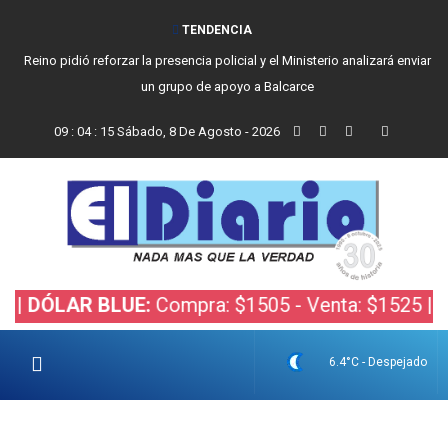
TENDENCIA
Reino pidió reforzar la presencia policial y el Ministerio analizará enviar
un grupo de apoyo a Balcarce
09
:
04
:
16
Sábado, 8 De Agosto - 2026
AR BLUE:
Compra: $1505 - Venta: $1525 |
DÓLAR 
6.4°C - Despejado