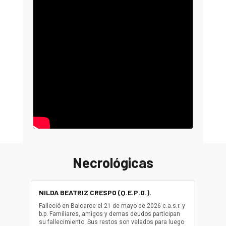
Necrológicas
NILDA BEATRIZ CRESPO (Q.E.P.D.).
ALBER
(Q.E.P.
Falleció en Balcarce el 21 de mayo de 2026 c.a.s.r. y
b.p. Familiares, amigos y demas deudos participan
Falleció
su fallecimiento. Sus restos son velados para luego
b.p. Fa