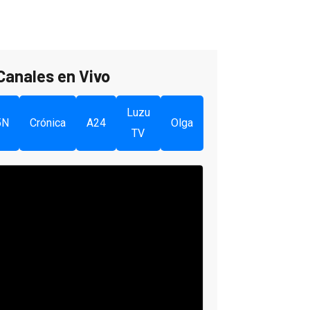
Canales en Vivo
Luzu
5N
Crónica
A24
Olga
TV