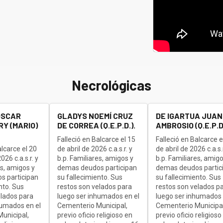
Necrológicas
OSCAR
GLADYS NOEMÍ CRUZ
DE IGARTUA JUAN
Y (MARIO)
DE CORREA (Q.E.P.D.).
AMBROSIO (Q.E.P.D.
Falleció en Balcarce el 15
Falleció en Balcarce e
alcarce el 20
de abril de 2026 c.a.s.r. y
de abril de 2026 c.a.s.r
26 c.a.s.r. y
b.p. Familiares, amigos y
b.p. Familiares, amigo
es, amigos y
demas deudos participan
demas deudos partic
s participan
su fallecimiento. Sus
su fallecimiento. Sus
nto. Sus
restos son velados para
restos son velados p
elados para
luego ser inhumados en el
luego ser inhumados 
humados en el
Cementerio Municipal,
Cementerio Municipal
unicipal,
previo oficio religioso en
previo oficio religioso