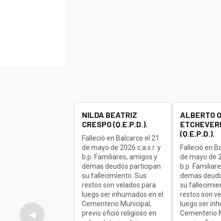
NILDA BEATRIZ
ALBERTO 
CRESPO (Q.E.P.D.).
ETCHEVERR
(Q.E.P.D.).
Falleció en Balcarce el 21
de mayo de 2026 c.a.s.r. y
Falleció en B
b.p. Familiares, amigos y
de mayo de 20
demas deudos participan
b.p. Familiar
su fallecimiento. Sus
demas deudo
restos son velados para
su fallecimie
luego ser inhumados en el
restos son v
Cementerio Municipal,
luego ser in
previo oficio religioso en
Cementerio M
◀