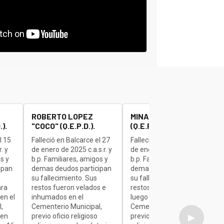
ROBERTO LOPEZ
MINAUDO JOSE "BETA"
).
"COCO" (Q.E.P.D.).
(Q.E.P.D.).
l 15
Falleció en Balcarce el 27
Falleció en Balcarce el 27
. y
de enero de 2025 c.a.s.r. y
de enero de 2025 c.a.s.r. y
s y
b.p. Familiares, amigos y
b.p. Familiares, amigos y
ipan
demas deudos participan
demas deudos participan
su fallecimiento. Sus
su fallecimiento. Sus
ara
restos fueron velados e
restos son velados para
en el
inhumados en el
luego ser inhumados en el
,
Cementerio Municipal,
Cementerio Municipal,
 en
previo oficio religioso
previo oficio religioso
▶