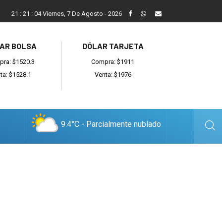
Vecinos, instituciones y concejales se manifestaron contra el 
21
:
21
:
05
Viernes, 7 De Agosto - 2026
AR BOLSA
DÓLAR TARJETA
ra: $1520.3
Compra: $1911
ta: $1528.1
Venta: $1976
9.4°C - Parcialmente nublado