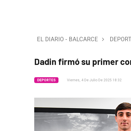
Tendencia
Int.
General
EL DIARIO - BALCARCE
DEPOR
Política
Cultura
Dadin firmó su primer co
Entrevistas
Rural
DEPORTES
Viernes, 4 De Julio De 2025 18:32
Deportes
Fúnebres
Edición
Empresa
Nosotros