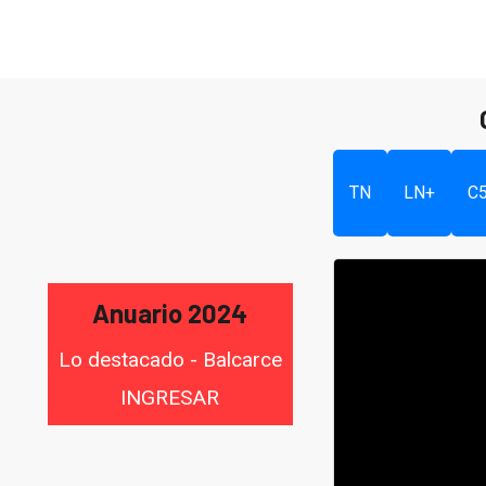
TN
LN+
C
Anuario 2024
Lo destacado - Balcarce
INGRESAR