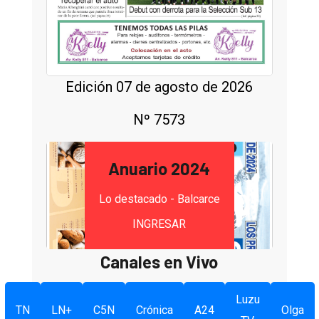
Edición 07 de agosto de 2026
Nº 7573
Anuario 2024
Lo destacado - Balcarce
INGRESAR
Canales en Vivo
Luzu
TN
LN+
C5N
Crónica
A24
Olga