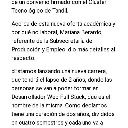
de un convenio firmado con el Cluster
Inicio
Tecnológico de Tandil.
Tendencia
Acerca de esta nueva oferta académica y
Int.
por qué no laboral, Mariana Berardo,
General
referente de la Subsecretaría de
Producción y Empleo, dio más detalles al
Política
respecto.
Cultura
«Estamos lanzando una nueva carrera,
Entrevistas
que tendrá el lapso de 2 años, donde las
Rural
personas se van a poder formar en
Deportes
Desarrollador Web Full Stack, que es el
nombre de la misma. Como decíamos
Fúnebres
tiene una duración de dos años, divididos
Edición
en cuatro semestres y cada uno va a
Empresa