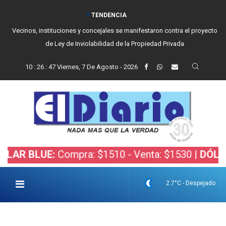
TENDENCIA
Vecinos, instituciones y concejales se manifestaron contra el proyecto
de Ley de Inviolabilidad de la Propiedad Privada
10
:
26
:
48
Viernes, 7 De Agosto - 2026
UE:
Compra: $1510 - Venta: $1530 |
DÓLAR BOLSA
2.7°C - Despejado