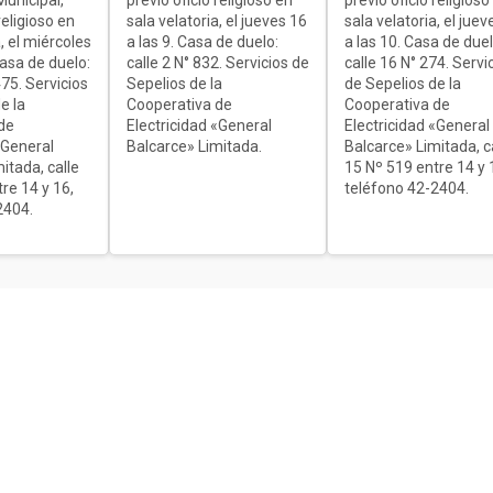
religioso en
sala velatoria, el jueves 16
sala velatoria, el juev
, el miércoles
a las 9. Casa de duelo:
a las 10. Casa de duel
Casa de duelo:
calle 2 N° 832. Servicios de
calle 16 N° 274. Servi
75. Servicios
Sepelios de la
de Sepelios de la
e la
Cooperativa de
Cooperativa de
de
Electricidad «General
Electricidad «General
«General
Balcarce» Limitada.
Balcarce» Limitada, c
itada, calle
15 Nº 519 entre 14 y 
re 14 y 16,
teléfono 42-2404.
2404.
ón