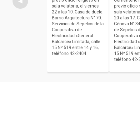
◀
sala velatoria, el viernes
previo oficio 
22 a las 10. Casa de duelo:
sala velatoria
Barrio Arquitectura N° 70.
20 a las 17. 
Servicios de Sepelios de la
Génova N° 34
Cooperativa de
de Sepelios d
Electricidad «General
Cooperativa 
Balcarce» Limitada, calle
Electricidad 
15 Nº 519 entre 14 y 16,
Balcarce» Lim
teléfono 42-2404.
15 Nº 519 ent
teléfono 42-
Acerca de nosotros
El único diario de Balcarce de aparici
en papel y en formato digital. Nuestro