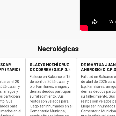
Necrológicas
OSCAR
GLADYS NOEMÍ CRUZ
DE IGARTUA JUAN
Y (MARIO)
DE CORREA (Q.E.P.D.).
AMBROSIO (Q.E.P.D.
Falleció en Balcarce el 15
Falleció en Balcarce e
alcarce el 20
de abril de 2026 c.a.s.r. y
de abril de 2026 c.a.s.r
26 c.a.s.r. y
b.p. Familiares, amigos y
b.p. Familiares, amigo
es, amigos y
demas deudos participan
demas deudos partic
s participan
su fallecimiento. Sus
su fallecimiento. Sus
nto. Sus
restos son velados para
restos son velados p
elados para
luego ser inhumados en el
luego ser inhumados 
humados en el
Cementerio Municipal,
Cementerio Municipal
unicipal,
previo oficio religioso en
previo oficio religioso