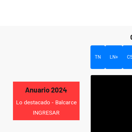
TN
LN+
C
Anuario 2024
Lo destacado - Balcarce
INGRESAR