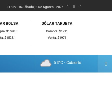
Vecinos, instituciones y concejales se manifestaron contra el 
11
:
39
:
16
Sábado, 8 De Agosto - 2026
AR BOLSA
DÓLAR TARJETA
ra: $1520.3
Compra: $1911
ta: $1528.1
Venta: $1976
5.3°C - Cubierto