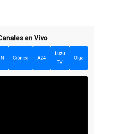
Canales en Vivo
Luzu
5N
Crónica
A24
Olga
TV