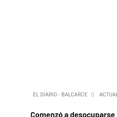
El
único
DIARIO
de
Balcarce
EL DIARIO - BALCARCE
ACTUA
Inicio
Tendencia
Comenzó a desocuparse l