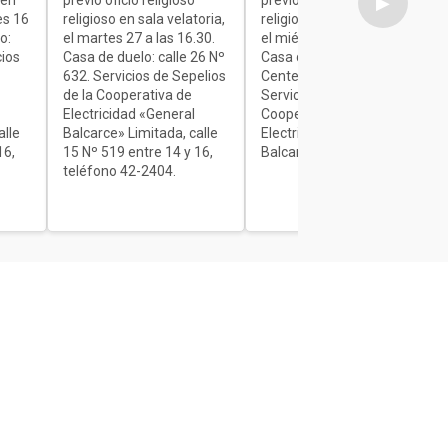
▶
es 16
religioso en sala velatoria,
religioso en sala velatoria,
o:
el martes 27 a las 16.30.
el miércoles de 7 a 9.30.
cios
Casa de duelo: calle 26 Nº
Casa de duelo: Av.
632. Servicios de Sepelios
Centenario Nº 1840.
de la Cooperativa de
Servicios de Sepelios de la
Electricidad «General
Cooperativa de
alle
Balcarce» Limitada, calle
Electricidad «General
16,
15 Nº 519 entre 14 y 16,
Balcarce» Limitada.
teléfono 42-2404.
Secciones
Interés General
Actualidad