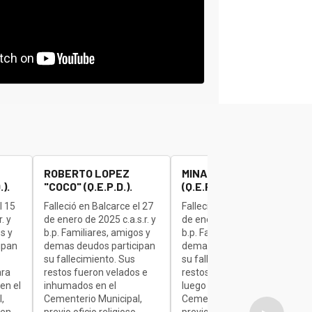
ROBERTO LOPEZ
MINAUDO JOSE "BETA"
).
"COCO" (Q.E.P.D.).
(Q.E.P.D.).
l 15
Falleció en Balcarce el 27
Falleció en Balcarce el 27
. y
de enero de 2025 c.a.s.r. y
de enero de 2025 c.a.s.r. y
s y
b.p. Familiares, amigos y
b.p. Familiares, amigos y
ipan
demas deudos participan
demas deudos participan
su fallecimiento. Sus
su fallecimiento. Sus
ara
restos fueron velados e
restos son velados para
en el
inhumados en el
luego ser inhumados en el
,
Cementerio Municipal,
Cementerio Municipal,
 en
previo oficio religioso
previo oficio religioso