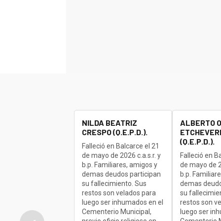
NILDA BEATRIZ
ALBERTO 
CRESPO (Q.E.P.D.).
ETCHEVERR
(Q.E.P.D.).
Falleció en Balcarce el 21
de mayo de 2026 c.a.s.r. y
Falleció en B
b.p. Familiares, amigos y
de mayo de 20
demas deudos participan
b.p. Familiar
su fallecimiento. Sus
demas deudo
restos son velados para
su fallecimie
luego ser inhumados en el
restos son v
Cementerio Municipal,
luego ser in
previo oficio religioso en
Cementerio M