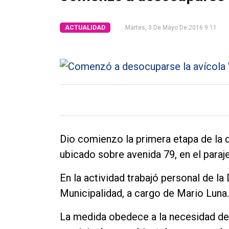
Int.
General
ACTUALIDAD
Martes, 3 De Mayo De 2016 9:11
Política
Cultura
Entrevistas
Rural
Deportes
Dio comienzo la primera etapa de la 
Fúnebres
ubicado sobre avenida 79, en el paraj
Edición
Empresa
En la actividad trabajó personal de la
Municipalidad, a cargo de Mario Luna.
Nosotros
Contacto
La medida obedece a la necesidad de