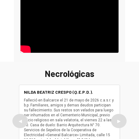
Necrológicas
NILDA BEATRIZ CRESPO (Q.E.P.D.).
ALBER
(Q.E.P.
Falleció en Balcarce el 21 de mayo de 2026 c.a.s.r. y
b.p. Familiares, amigos y demas deudos participan
Falleció
su fallecimiento. Sus restos son velados para luego
b.p. Fa
ser inhumados en el Cementerio Municipal, previo
su fall
oficio religioso en sala velatoria, el viernes 22 a las
ser inh
◀
▶
10. Casa de duelo: Barrio Arquitectura N° 70.
oficio r
Servicios de Sepelios de la Cooperativa de
las 17.
Electricidad «General Balcarce» Limitada, calle 15
Sepelios