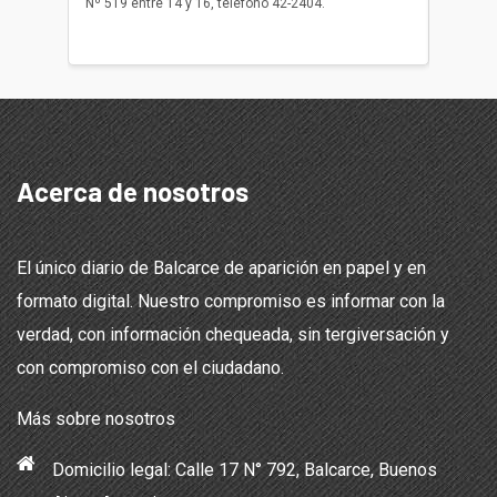
Nº 519 entre 14 y 16, teléfono 42-2404.
Balcarce
teléfon
Acerca de nosotros
El único diario de Balcarce de aparición en papel y en
formato digital. Nuestro compromiso es informar con la
verdad, con información chequeada, sin tergiversación y
con compromiso con el ciudadano.
Más sobre nosotros
Domicilio legal: Calle 17 N° 792, Balcarce, Buenos