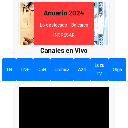
Anuario 2024
Lo destacado - Balcarce
INGRESAR
Canales en Vivo
Luzu
TN
LN+
C5N
Crónica
A24
Olga
TV