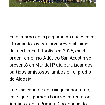
Tendencia
Int.
General
Política
En el marco de la preparación que vienen
Cultura
afrontando los equipos previo al inicio
Entrevistas
del certamen futbolístico 2025, en el
orden femenino Atlético San Agustín se
Rural
presentó en Mar del Plata para jugar dos
Deportes
partidos amistosos, ambos en el predio
Fúnebres
de Aldosivi.
Edición
Fue una especie de triangular nocturno,
Empresa
en el que a primera hora se enfrentaron
Nosotros
Almagro, de la Primera C y conducido