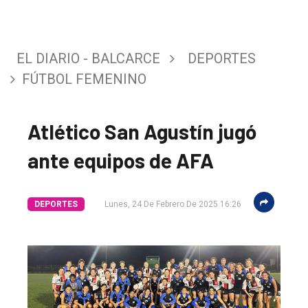
EL DIARIO - BALCARCE
DEPORTES
FÚTBOL FEMENINO
Atlético San Agustín jugó
ante equipos de AFA
El
único
DEPORTES
Lunes, 24 De Febrero De 2025 16:26
DIARIO
de
Balcarce
Inicio