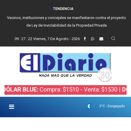
TENDENCIA
Vecinos, instituciones y concejales se manifestaron contra el proyecto
de Ley de Inviolabilidad de la Propiedad Privada
09
:
27
:
23
Viernes, 7 De Agosto - 2026
R BLUE:
Compra: $1510 - Venta: $1530 |
DÓLAR B
3°C - Despejado