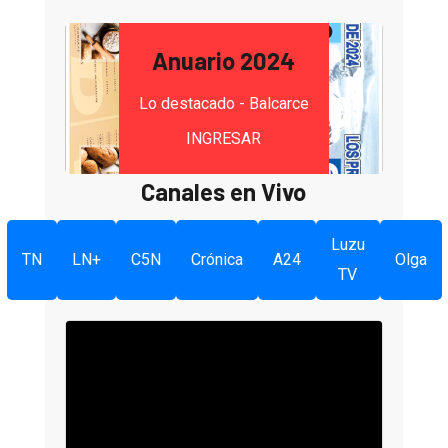
Anuario 2024
Lo destacado - Balcarce
INGRESAR
Canales en Vivo
Luzu
TN
LN+
C5N
Crónica
A24
Olga
TV