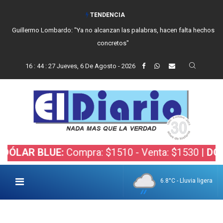
TENDENCIA
Guillermo Lombardo: "Ya no alcanzan las palabras, hacen falta hechos
concretos"
16
:
44
:
28
Jueves, 6 De Agosto - 2026
R BLUE:
Compra: $1510 - Venta: $1530 |
DÓLAR B
6.8°C - Lluvia ligera