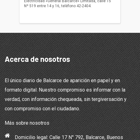
Electricidad «General Balcarce» Limitada, calle 15
Sepelios
Nº 519 entre 14 y 16, teléfono 42-2404.
Balcarce
teléfon
Acerca de nosotros
El único diario de Balcarce de aparición en papel y en
formato digital. Nuestro compromiso es informar con la
verdad, con información chequeada, sin tergiversación y
con compromiso con el ciudadano.
Más sobre nosotros
Domicilio legal: Calle 17 N° 792, Balcarce, Buenos