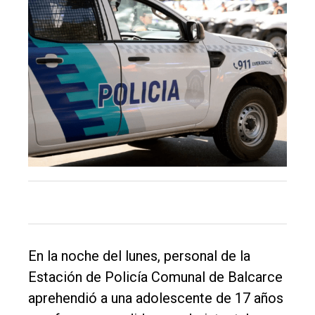
Balcarce
Inicio
Tendencia
Int.
General
Política
Cultura
Entrevistas
Rural
Deportes
En la noche del lunes, personal de la
Estación de Policía Comunal de Balcarce
Fúnebres
aprehendió a una adolescente de 17 años
Edición