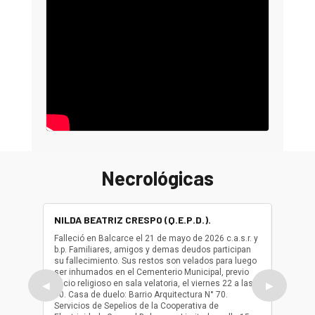
Necrológicas
NILDA BEATRIZ CRESPO (Q.E.P.D.).
ALBER
(Q.E.P.
Falleció en Balcarce el 21 de mayo de 2026 c.a.s.r. y
b.p. Familiares, amigos y demas deudos participan
Falleció
su fallecimiento. Sus restos son velados para luego
b.p. Fa
ser inhumados en el Cementerio Municipal, previo
su fall
oficio religioso en sala velatoria, el viernes 22 a las
ser inh
◀
▶
10. Casa de duelo: Barrio Arquitectura N° 70.
oficio r
Servicios de Sepelios de la Cooperativa de
las 17.