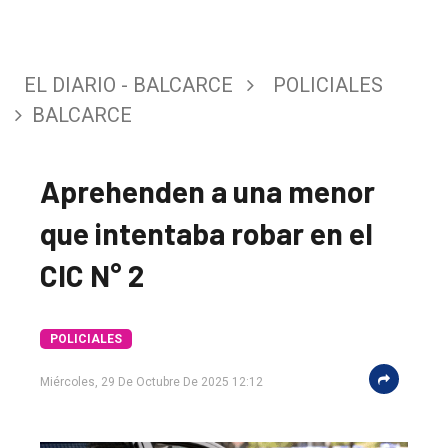
EL DIARIO - BALCARCE
POLICIALES
BALCARCE
Aprehenden a una menor
que intentaba robar en el
CIC N° 2
El
POLICIALES
único
Miércoles, 29 De Octubre De 2025 12:12
DIARIO
de