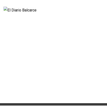
Propietario:
Imagen Balcarce SRL
Director:
José Roberto Simonetta
Número:
5622 - jueves, 6 de agosto de 2026