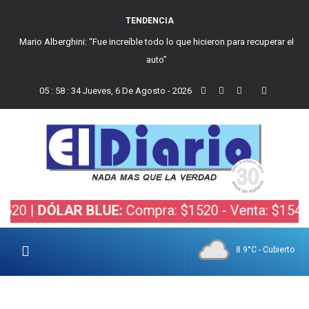
TENDENCIA
Mario Alberghini: “Fue increíble todo lo que hicieron para recuperar el
auto”
05
:
58
:
35
Jueves, 6 De Agosto - 2026
|
DÓLAR BLUE:
Compra: $1520 - Venta: $1540 |
DÓL
8.9°C - Cubierto