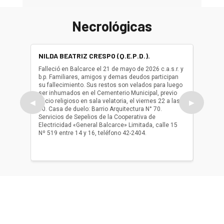
Necrológicas
NILDA BEATRIZ CRESPO (Q.E.P.D.).
ALBER
(Q.E.P.
Falleció en Balcarce el 21 de mayo de 2026 c.a.s.r. y
b.p. Familiares, amigos y demas deudos participan
Falleció
su fallecimiento. Sus restos son velados para luego
b.p. Fa
ser inhumados en el Cementerio Municipal, previo
su fall
oficio religioso en sala velatoria, el viernes 22 a las
ser inh
◀
▶
10. Casa de duelo: Barrio Arquitectura N° 70.
oficio r
Servicios de Sepelios de la Cooperativa de
las 17.
Electricidad «General Balcarce» Limitada, calle 15
Sepelios
Nº 519 entre 14 y 16, teléfono 42-2404.
Balcarce
teléfon
Acerca de nosotros