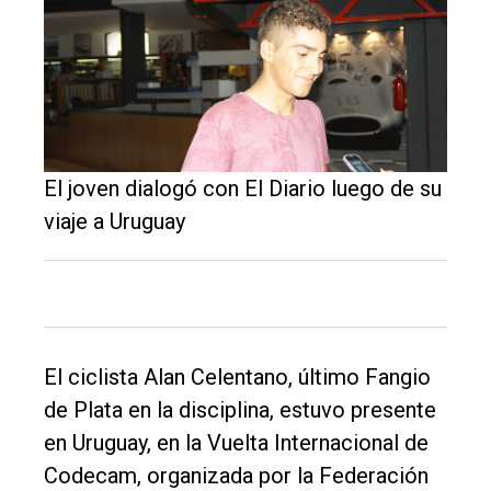
El
único
DIARIO
de
Balcarce
El joven dialogó con El Diario luego de su
viaje a Uruguay
Inicio
Tendencia
Int.
General
El ciclista Alan Celentano, último Fangio
Política
de Plata en la disciplina, estuvo presente
Cultura
en Uruguay, en la Vuelta Internacional de
Codecam, organizada por la Federación
Entrevistas